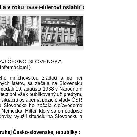
oku 1939 Hitlerovi oslabiť a rozbiť ČSR
 AJ ČESKO-SLOVENSKA
 informáciami )
ného mníchovskou zradou a po nej
ných štátov, sa začala na Slovensku
i podali 19. augusta 1938 v Národnom
 text bol však publikovaný už predtým,
 situáciu oslabenia pozície vlády ČSR
e Slovensko ho začala cieľavedome
 Nemecka. Hitler, ktorý sa pri podpise
vky, využil situáciu na Slovensku a
druhej Česko-slovenskej republiky
: