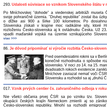
293.
Udalosti súvisiace so vznikom Slovenského štátu v 
Po Mníchovskej "dohode" a viedenskej arbitráži musela 
svoje pohraničné územia. "Druhej republike" zostal iba úzk
o dĺžke asi 900 a šírke 100 kilometrov. Po dosiahnu
Slovenska získali v krajine moc radikálne sily, ktoré Hi
rozloženiu Česko-slovenska aj k ovládnutiu Česka. Už 23
vpadli maďarské vojská na územie vznikajúceho Slovens
viac >>>
86.
Je dôvod pripomínať si výročie rozbitia Česko-slove
Pred osemdesiatimi rokmi sa v Berlíne
konečné rozhodnutia o spôsobe rozb
slovensko. V noci zo 14. na 15. ma
dvadsiatich rokoch existencie zanikl
Mníchove zaviazal nemať voči ČSR ď
Slovensku a rozhodol sa aj „druhú Č
017.
Vznik prvých centier čs. zahraničného odboja v roku
Nie všetci občania prvej ČSR sa po vzniku tzv. Sloven
okupácii českých krajín Nemeckom zmierili aj so zániko
Česko-slovenskej republiky. Mnohí sa rozhodli emigrova