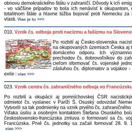
obnovu demokratického štátu v zahraničí. Dôvody k ich emigr
- vo väčšine prípadov to bola ich nenávisť k okupantom, 
totalitnom štáte a hlavne túžba bojovať proti Nemecku za 
vlasti.
Viac je tu >>>
010.
Vznik čs. odboja proti nacizmu a fašizmu na Slovens
Po rozbití aj Česko-slovenska naci
na okupovaných územiach Česka aj tzv
domáceho odporu. Ich významno
prechodov čs. dobrovoľníkov do zahr
cieľom sformovať čs. vojenské jedn
zásluhou čs. diplomatov a vojakov - a
exile :
viac >>>
023.
Vznik centra čs. zahraničného odboja vo Francúzsku
Po rozbití a okupácii aj pomníchovskej ČSR nacistic
odmietol čs. vyslanec v Paríži Š. Osuský odovzdať Nemec
Vytvorili sa tak podmienky na vznik prvého čs. zahraničného
Vďaka úsiliu a osobným kontaktom Štefana Osuského bol
československo-francúzska zmluva o formovaní sa čs. vo
Francúzska. Prvé čs. jednotky sa začali formovať 28. 9.
viac >>>