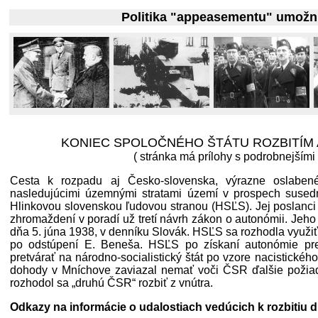
Politika "appeasementu" umožnila v r
KONIEC SPOLOČNÉHO ŠTÁTU ROZBITÍM
( stránka má prílohy s podrobnejšími
Cesta k rozpadu aj Česko-slovenska, výrazne oslabe
nasledujúcimi územnými stratami území v prospech sused
Hlinkovou slovenskou ľudovou stranou (HSĽS). Jej poslanc
zhromaždení v poradí už tretí návrh zákon o autonómii. Jeho
dňa 5. júna 1938, v denníku Slovák. HSĽS sa rozhodla využiť
po odstúpení E. Beneša. HSĽS po získaní autonómie pr
pretvárať na národno-socialistický štát po vzore nacistického
dohody v Mníchove zaviazal nemať voči ČSR ďalšie požiada
rozhodol sa „druhú ČSR“ rozbiť z vnútra.
Odkazy na informácie o udalostiach vedúcich k rozbitiu 