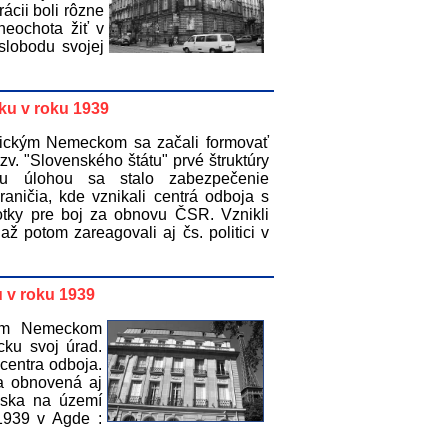
ácii boli rôzne
neochota žiť v
slobodu svojej
ku v roku 1939
stickým Nemeckom sa začali formovať
. "Slovenského štátu" prvé štruktúry
u úlohou sa stalo zabezpečenie
aničia, kde vznikali centrá odboja s
otky pre boj za obnovu ČSR. Vznikli
ž potom zareagovali aj čs. politici v
 v roku 1939
kým Nemeckom
ku svoj úrad.
 centra odboja.
a obnovená aj
jska na území
 1939 v Agde :