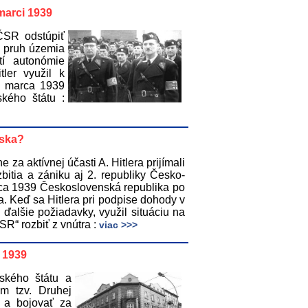
marci 1939
ČSR odstúpiť
y pruh územia
tí autonómie
tler využil k
. marca 1939
kého štátu :
nska?
 za aktívnej účasti A. Hitlera prijímali
itia a zániku aj 2. republiky Česko-
rca 1939 Československá republika po
a. Keď sa Hitlera pri podpise dohody v
alšie požiadavky, využil situáciu na
SR“ rozbiť z vnútra :
viac >>>
 1939
ského štátu a
m tzv. Druhej
ť a bojovať za