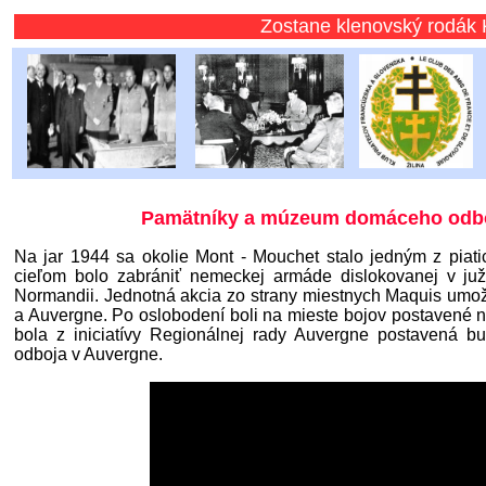
Zostane klenovský rodák Karol P
Pamätníky a múzeum domáceho odbo
Na jar 1944 sa okolie Mont - Mouchet stalo jedným z piati
cieľom bolo zabrániť nemeckej armáde dislokovanej v j
Normandii. Jednotná akcia zo strany miestnych Maquis umo
a Auvergne. Po oslobodení boli na mieste bojov postavené n
bola z iniciatívy Regionálnej rady Auvergne postavená 
odboja v Auvergne.