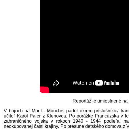
Reportáž je umiestnené na 
V bojoch na Mont - Mouchet padol okrem príslušníkov fra
učiteľ Karol Pajer z Klenovca. Po porážke Francúzska v l
zahraničného vojska v rokoch 1940 - 1944 podieľal na 
neokupovanej časti krajiny. Po presune detského domova z Ve