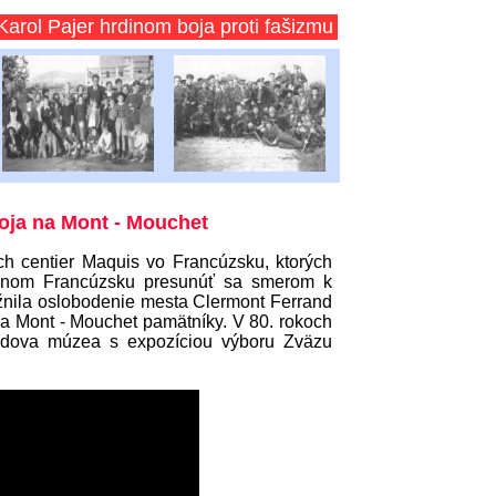
ajer hrdinom boja proti fašizmu iba vo Francúzsku ?
ja na Mont - Mouchet
ch centier Maquis vo Francúzsku, ktorých
užnom Francúzsku presunúť sa smerom k
žnila oslobodenie mesta Clermont Ferrand
a Mont - Mouchet pamätníky. V 80. rokoch
budova múzea s expozíciou výboru Zväzu