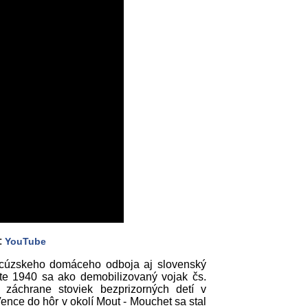
:
YouTube
ncúzskeho domáceho odboja aj slovenský
ete 1940 sa ako demobilizovaný vojak čs.
záchrane stoviek bezprizorných detí v
nce do hôr v okolí Mout - Mouchet sa stal