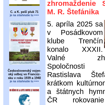
zhromaždenie S
M. R. Štefánika
C. a K. peší pluk 71
je na stiahnutie tu >>>
5. apríla 2025 sa
v Posádkovom
klube Trenčín
konalo XXXII.
Valné zhro
Spoločnost
Československý vojen-
Rastislava Šte
ský odboj vo Francúz-
sku v roku 1939 a 1940
krátkom kultúrn
je na stiahnutie tu >>>
a štátnych hy
ČR rokovanie