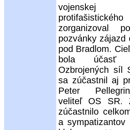
vojenskej 
protifašistické
zorganizoval p
pozvánky zájazd 
pod Bradlom. Cie
bola účasť
Ozbrojených síl 
sa zúčastnil aj 
Peter Pellegri
veliteľ OS SR. 
zúčastnilo celko
a sympatizantov