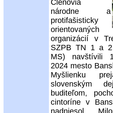
Členovia
národne a
protifašisticky
orientovaných
organizácií v T
SZPB TN 1 a 2
MS) navštívili 
2024 mesto Bansk
Myšlienku pre
slovenským de
buditeľom, poc
cintoríne v Bans
nadniesol Mil