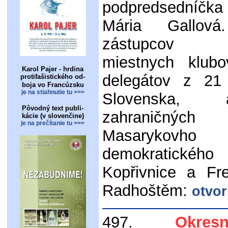
podpredsední
Mária Gallová.
zástupcov 
miestnych klubo
Karol Pajer - hrdina
delegátov z 21
protifašistického od-
boja vo Francúzsku
je na stiahnutie tu >>>
Slovenska,
Pôvodný text publi-
zahraničných
kácie (v slovenčine)
je na prečítanie tu >>>
Masarykovho
demokratickéh
Kopřivnice a Fr
Radhoštěm:
otvor
497.
Okre