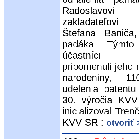
Radoslavovi 
zakladateľov
Štefana Baniča,
padáka. Týmto
účastníci st
pripomenuli jeho 
narodeniny, 11
udelenia patentu
30. výročia KVV
inicializoval Tren
KVV SR :
otvoriť