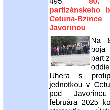
495.
80.
partizánskeho 
Cetuna-Bzi
Javorinou
Na 8
boj
parti
oddi
Uhera s protipa
jednotkou v Cetu
pod Javorino
februára 2025 ko