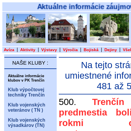
Aktuálne informácie záujmových
|
|
|
|
|
|
Avíza
Aktivity
Výstavy
Výročia
Bojiská
Dejiny
Vše
NAŠE KLUBY :
Na tejto str
umiestnené info
Aktuálne informácie
klubov v PK Trenčín
481 až 
Klub výpočtovej
techniky Trenčín
500.
Trenčí
Klub vojenských
predmestia bo
veteránov ( TN )
Klub vojenských
rokmi osl
výsadkárov (TN)