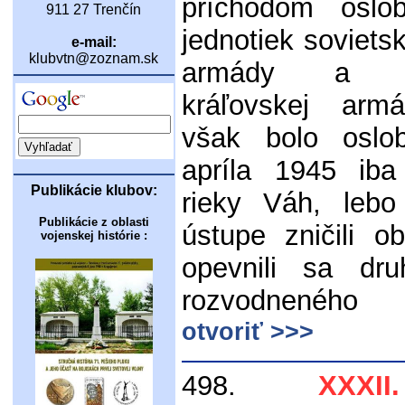
príchodom oslob
911 27 Trenčín
jednotiek soviets
e-mail:
klubvtn@zoznam.sk
armády a R
kráľovskej arm
však bolo oslo
apríla 1945 iba
Publikácie klubov:
rieky Váh, lebo
Publikácie z oblasti
ústupe zničili 
vojenskej histórie :
opevnili sa dr
rozvodnené
otvoriť >>>
498.
XXXI