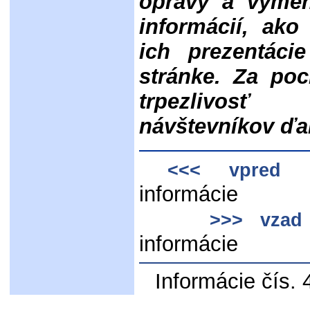
opravy a výmen
informácií, ako
ich prezentáci
stránke. Za poc
trpezlivos
návštevníkov ďa
n
<<< vpred
infor
>>> vzad
informácie
Informácie čís.