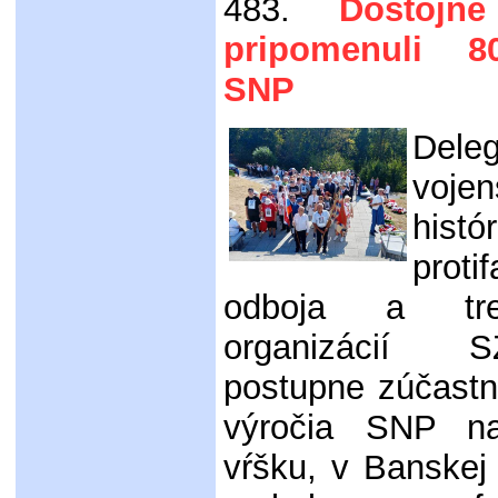
483.
Dôstoj
pripomenuli 8
SNP
Dele
vojen
histór
proti
odboja a tren
organizácií
postupne zúčastni
výročia SNP n
vŕšku, v Banskej 