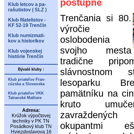
postupne
Klub letcov a pa-
rašutistov ( SLZ )
Trenčania si 80.
Klub filatelistov -
KF 52-19 Trenčín
výročie
Klub numizmati-
oslobodenia
kov a historikov
svojho mesta
Klub vojenskej
histórie Trenčín
tradične prip
slávnostnom s
Bývalé kluby :
Klub priateľov Fran-
lesoparku Br
cúzska a Slovenska
pamätníku na cin
Klub priateľov VKK
Tatranské Matliare
kruto umuč
Adresa:
zavraždených 
Krúžok výpočtovej
techniky v PK TN
okupantmi e
Posádkový klub TN
Hviezdoslavova 16