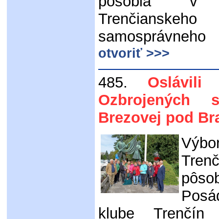
pôsobia v 
Trenčianskeho
samosprávneh
otvoriť >>>
485.
Oslávil
Ozbrojených
Brezovej pod B
Výbo
Tre
pôs
Posá
klube Trenčín