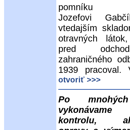
pomníku ve
Jozefovi Gabč
vtedajším sklad
otravných látok
pred odch
zahraničného od
1939 pracoval. 
otvoriť >>>
Po mnohých
vykonávame 
kontrolu, akt