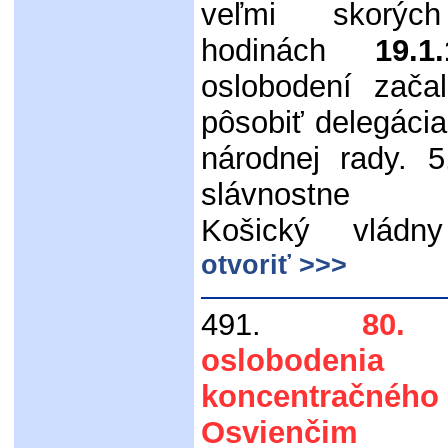
veľmi skorýc
hodinách
19.1
oslobodení zača
pôsobiť delegáci
národnej rady. 5
slávnostne v
Košický vládn
otvoriť >>>
491.
80.
oslobodenia
koncentračné
Osvienčim