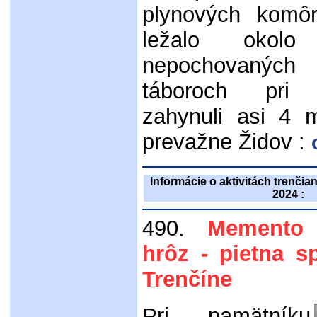
plynových komôr
ležalo oko
nepochovanýc
táboroch pri 
zahynuli asi 4 m
prevažne Židov :
Informácie o aktivitách trenči
2024 :
490.
Memento 
hrôz - pietna 
Trenčíne
Pri pamätníku