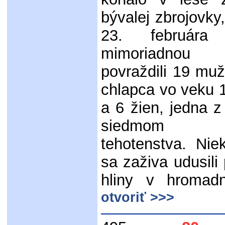
bývalej zbrojovk
23. február
mimoriadnou 
povraždili 19 mu
chlapca vo veku 
a 6 žien, jedna z
siedmom m
tehotenstva. Nie
sa zaživa udusili
hliny v hromad
otvoriť >>>