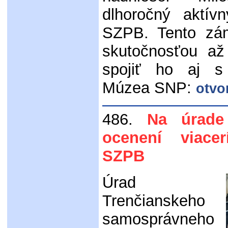
dlhoročný aktív
SZPB. Tento zám
skutočnosťou až
spojiť ho aj s
Múzea SNP:
otvo
486.
Na úrade
ocenení viacer
SZPB
Úrad
Trenčianskeho
samosprávneho