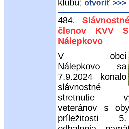
klubu:
otvoriť >>>
484.
Slávnostné
členov KVV 
Nálepkovo
V obci
Nálepkovo sa
7.9.2024 konalo
slávnostné
stretnutie vý
veteránov s oby
príležitosti 
odhalenia pamät