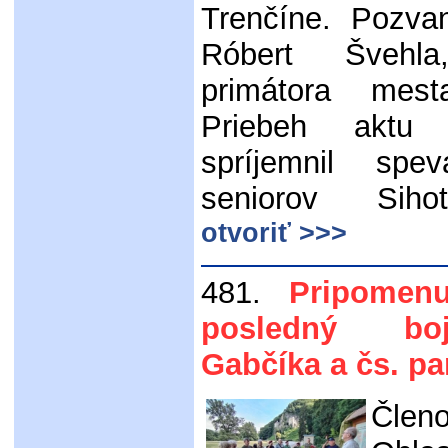
Trenčíne. Pozvan
Róbert Švehla
primátora mest
Priebeh aktu 
spríjemnil spe
seniorov Sihot
otvoriť >>>
481.
Pripomen
posledný bo
Gabčíka a čs. pa
Členo