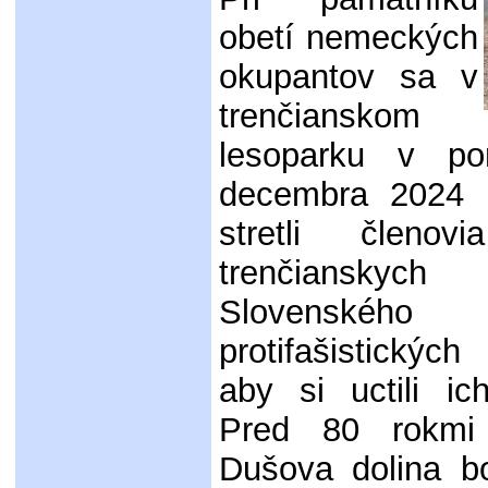
obetí nemeckých
okupantov sa v
trenčianskom
lesoparku v po
decembra 2024 u
stretli členov
trenčianskych o
Slovenskéh
protifašistických
aby si uctili ic
Pred 80 rokmi 
Dušova dolina bo