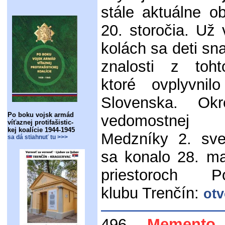
stále aktuálne o
20. storočia. Už
kolách sa deti sna
znalosti z toht
ktoré ovplyvnil
Slovenska. Ok
Po boku vojsk armád
vedomostne
víťaznej protifašistic-
kej koalície 1944-1945
Medzníky 2. sve
sa dá stiahnuť tu >>>
sa konalo 28. m
priestoroch P
klubu Trenčín:
otv
496.
Memento 