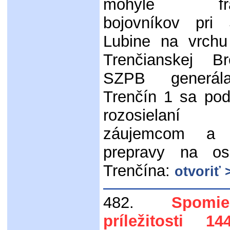
mohyle fran
bojovníkov pri 
Lubine na vrch
Trenčianskej B
SZPB generál
Trenčín 1 sa pod
rozosielaní 
záujemcom a o
prepravy na o
Trenčína:
otvoriť 
482.
Spomi
príležitosti 1