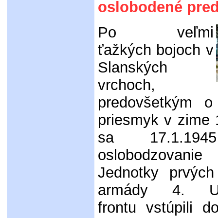
oslobodené pred
Po veľmi
ťažkých bojoch v
Slanských
vrchoch,
predovšetkým o
priesmyk v zime 
sa 17.1.194
oslobodzovanie
Jednotky prvých 
armády 4. Ukr
frontu vstúpili 