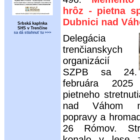
hrôz - pietna 
Dubnici nad Vá
Srbská kaplnka
SHS v Trenčíne
sa dá stiahnuť tu >>>
Delegácia
trenčianskych
organizácií
SZPB sa 24.
februára 2025 
pietneho stretnut
nad Váhom n
popravy a hroma
26 Rómov. Str
konalo v lese 