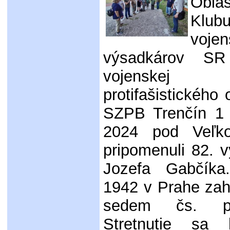
Obla
Klub
voje
výsadkárov S
vojenskej 
protifašistického
SZPB Trenčín 1 
2024 pod Veľk
pripomenuli 82. v
Jozefa Gabčíka
1942 v Prahe zah
sedem čs. par
Stretnutie sa 