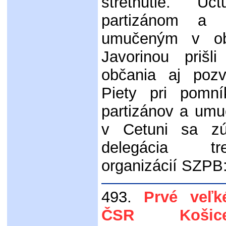
stretnutie. Ú
partizánom a 
umučeným v ob
Javorinou prišl
občania aj pozv
Piety pri pomní
partizánov a umu
v Cetuni sa zúč
delegácia tre
organizácií SZPB
493.
Prvé veľ
ČSR Koši