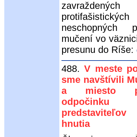
zavražden
protifašistickýc
neschopných 
mučení vo väznic
presunu do Ríše:
488.
V meste p
sme navštívili
a miesto po
odpočinku v
predstaviteľov
hnutia