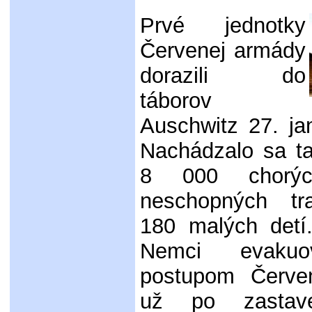
Prvé jednotky
Červenej armády
dorazili do
táborov
Auschwitz 27. ja
Nachádzalo sa t
8 000 chorýc
neschopných tr
180 malých detí
Nemci evakuo
postupom Červe
už po zastav