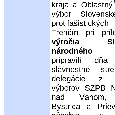
kraja a Oblastný
výbor Slovens
protifašistickýc
Trenčín pri príl
výročia Slo
národného p
pripravili dňa
slávnostné stre
delegácie z O
výborov SZPB 
nad Váhom, 
Bystrica a Priev