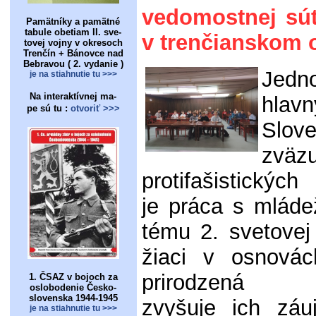
vedomostnej sú
Pamätníky a pamätné
tabule obetiam II. sve-
v trenčianskom 
tovej vojny v okresoch
Trenčín + Bánovce nad
Bebravou ( 2. vydanie )
Je
je na stiahnutie tu >>>
Na interaktívnej ma-
hlavn
pe sú tu :
otvoriť >>>
Slov
zväz
protifašistickýc
je práca s mláde
tému 2. svetovej
žiaci v osnovác
prirodzená s
1. ČSAZ v bojoch za
oslobodenie Česko-
slovenska 1944-1945
zvyšuje ich záu
je na stiahnutie tu >>>