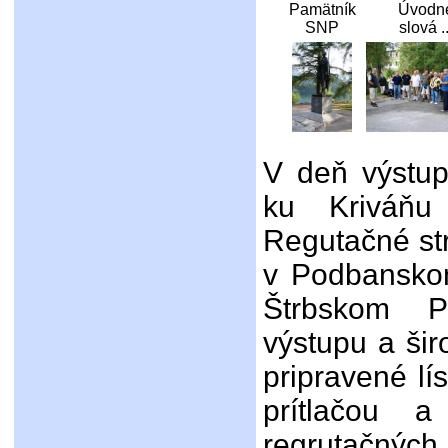
Pamätník
Úvodn
SNP
slová ..
V deň výstup
ku Kriváňu 
Regutačné str
v Podbansko
Štrbskom P
výstupu a šir
pripravené lí
prítlačou 
regrutačných 