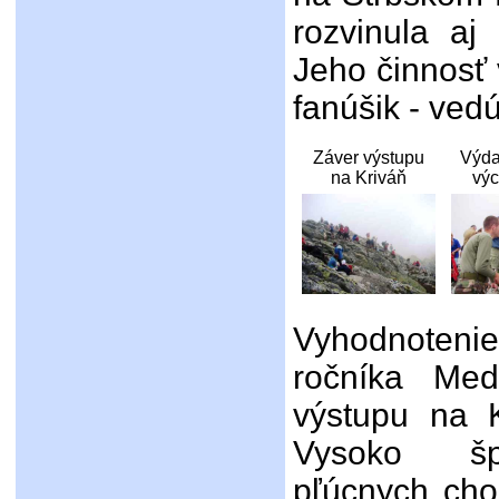
rozvinula aj
Jeho činnosť 
fanúšik - vedú
Záver výstupu
Výda
na Kriváň
výc
Vyhodnotenie 
ročníka Med
výstupu na K
Vysoko špe
pľúcnych cho