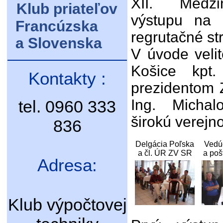
XII. Medzi
Klub priateľov
výstupu na K
Francúzska
regrutačné st
a Slovenska
V úvode velit
Košice kpt
Kontakty :
prezidentom Z
Ing. Micha
tel. 0960 333
širokú verejn
836
Delgácia Poľska
Vedú
a čl. ÚR ZV SR
a poš
Adresa:
Klub výpočtovej