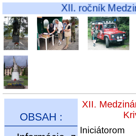
XII. ročník Medzináro
XII. Medziná
Kri
OBSAH :
Iniciátorom