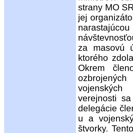
strany MO SR
jej organizát
narastajú
návštevnosťo
za masovú ú
ktorého zdola
Okrem členo
ozbrojenýc
vojenských
verejnosti sa
delegácie čl
u a vojensk
štvorky. Tent