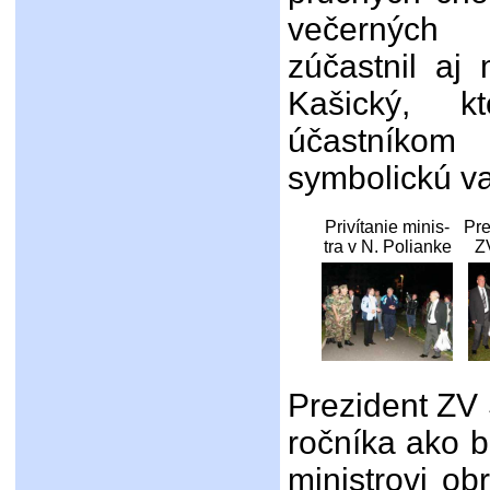
večerných
zúčastnil aj 
Kašický, k
účastníko
symbolickú va
Privítanie minis-
Pre
tra v N. Polianke
Z
Prezident ZV 
ročníka ako 
ministrovi o