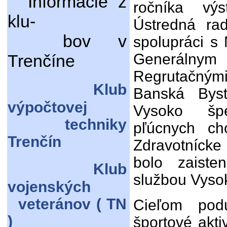
Informácie z
ročníka vý
klu-
Ústredná ra
bov v
spolupráci s
Generáln
Trenčíne
Regrutačný
Klub
Banská Byst
výpočtovej
Vysoko špe
techniky
pľúcnych ch
Trenčín
Zdravotníck
bolo zaiste
Klub
službou Vysok
vojenských
veteránov ( TN
Cieľom podu
)
športové akti