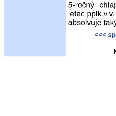
5-ročný chl
letec pplk.v.
absolvuje tak
<<< sp