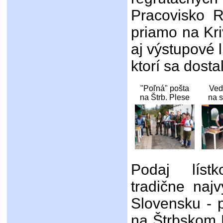
Pracovisko R
priamo na Kri
aj výstupové 
ktorí sa dostal
"Poľná" pošta
Ved
na Štrb. Plese
na s
Podaj líst
tradične naj
Slovensku - p
na Štrbskom 