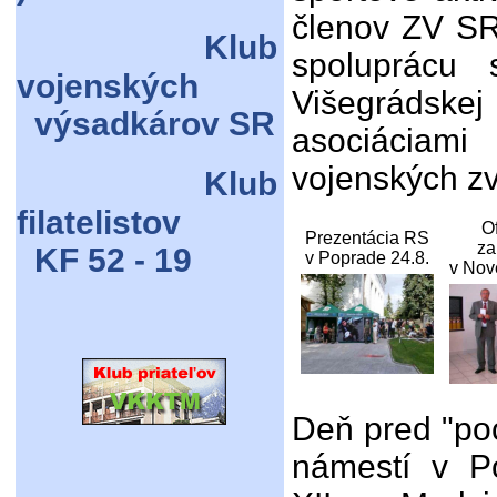
členov ZV SR,
Klub
spoluprácu 
vojenských
Višegrádske
výsadkárov SR
asociáciami
vojenských z
Klub
filatelistov
Of
Prezentácia RS
za
KF 52 - 19
v Poprade 24.8.
v Nov
Deň pred "po
námestí v P