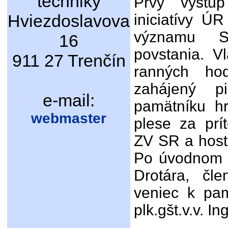
techniky
Prvý výstu
Hviezdoslavova
iniciatívy Ú
významu Sl
16
povstania. V
911 27 Trenčín
ranných hod
zahájený p
e-mail:
pamätníku h
webmaster
plese za prí
ZV SR a host
Po úvodnom sl
Drotára, čl
veniec k pa
plk.gšt.v.v. I