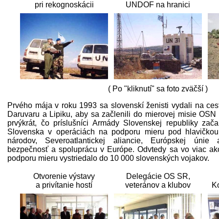
pri rekognoskácii
UNDOF na hranici
( Po "kliknutí" sa foto zväčší )
Prvého mája v roku 1993 sa slovenskí ženisti vydali na ces
Daruvaru a Lipiku, aby sa začlenili do mierovej misie O
prvýkrát, čo príslušníci Armády Slovenskej republiky za
Slovenska v operáciách na podporu mieru pod hlavičkou
národov, Severoatlantickej aliancie, Európskej únie
bezpečnosť a spoluprácu v Európe. Odvtedy sa vo viac ak
podporu mieru vystriedalo do 10 000 slovenských vojakov.
Otvorenie výstavy
Delegácie OS SR,
a privítanie hostí
veteránov a klubov
Ko