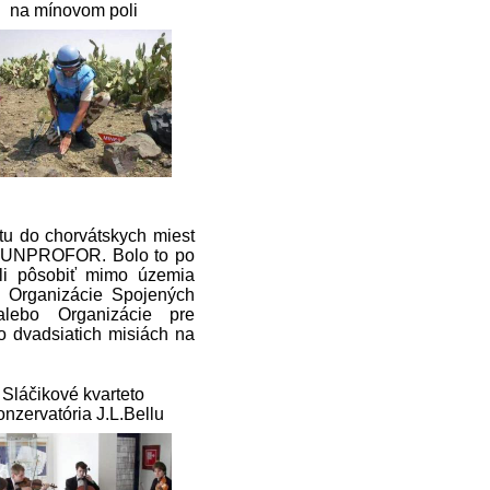
na mínovom poli
tu do chorvátskych miest
SN UNPROFOR. Bolo to po
čali pôsobiť mimo územia
 Organizácie Spojených
 alebo Organizácie pre
o dvadsiatich misiách na
Sláčikové kvarteto
nzervatória J.L.Bellu