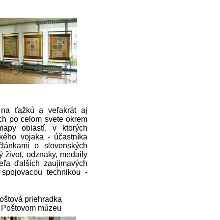
na ťažkú a veľakrát aj
ch po celom svete okrem
mapy oblastí, v ktorých
ského vojaka - účastníka
článkami o slovenských
ý život, odznaky, medaily
eľa ďalších zaujímavých
spojovacou technikou -
oštová priehradka
 Poštovom múzeu