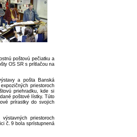
itostnú poštovú pečiatku a
ošty OS SR s prítlačou na
 výstavy a pošta Banská
 expozičných priestoroch
štovú priehradku, kde si
dané poštové lístky. Túto
nové prírastky do svojich
výstavných priestoroch
ci č. 9 bola sprístupnená