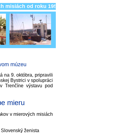
iách od roku 1953
tovom múzeu
 na 9. októbra, pripravili
kej Bystrici v spolupráci
v Trenčíne výstavu pod
be mieru
akov v mierových misiách
Slovenský ženista