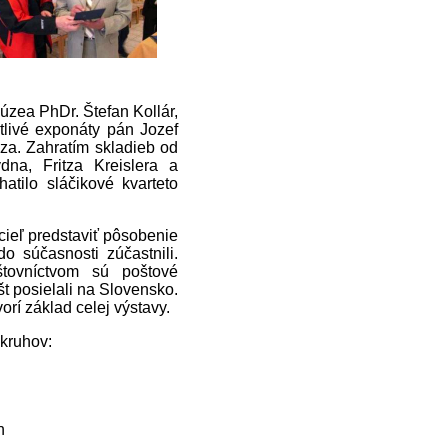
úzea PhDr. Štefan Kollár,
tlivé exponáty pán Jozef
za. Zahratím skladieb od
na, Fritza Kreislera a
tilo sláčikové kvarteto
cieľ predstaviť pôsobenie
o súčasnosti zúčastnili.
tovníctvom sú poštové
št posielali na Slovensko.
orí základ celej výstavy.
okruhov:
h