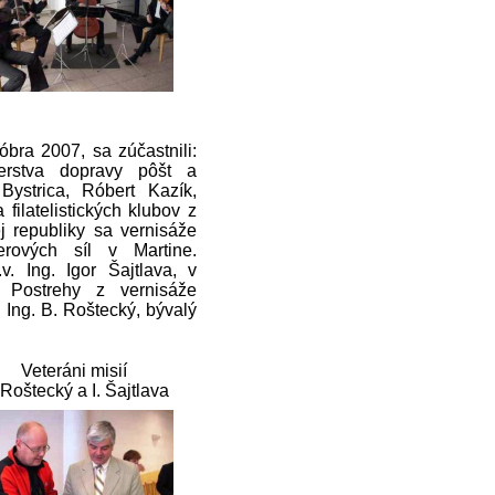
óbra 2007, sa zúčastnili:
terstva dopravy pôšt a
Bystrica, Róbert Kazík,
filatelistických klubov z
j republiky sa vernisáže
erových síl v Martine.
. Ing. Igor Šajtlava, v
. Postrehy z vernisáže
 Ing. B. Roštecký, bývalý
Veteráni misií
 Roštecký a I. Šajtlava