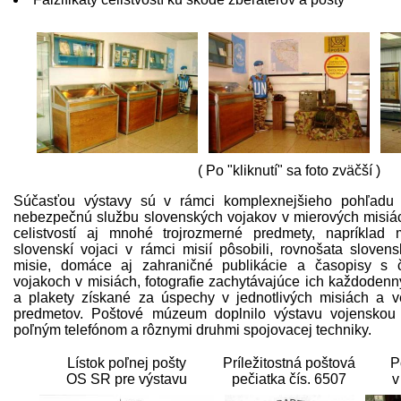
( Po "kliknutí" sa foto zväčší )
Súčasťou výstavy sú v rámci komplexnejšieho pohľadu 
nebezpečnú službu slovenských vojakov v mierových misiá
celistvostí aj mnohé trojrozmerné predmety, napríklad 
slovenskí vojaci v rámci misií pôsobili, rovnošata sloven
misie, domáce aj zahraničné publikácie a časopisy s 
vojakoch v misiách, fotografie zachytávajúce ich každodenn
a plakety získané za úspechy v jednotlivých misiách a v
predmetov. Poštové múzeum doplnilo výstavu vojenskou 
poľným telefónom a rôznymi druhmi spojovacej techniky.
Lístok poľnej pošty
Príležitostná poštová
P
OS SR pre výstavu
pečiatka čís. 6507
v