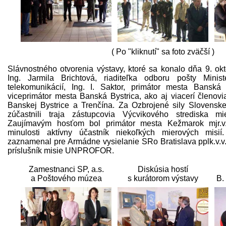
( Po "kliknutí" sa foto zväčší )
Slávnostného otvorenia výstavy, ktoré sa konalo dňa 9. okt
Ing. Jarmila Brichtová, riaditeľka odboru pošty Minis
telekomunikácií, Ing. I. Saktor, primátor mesta Banská 
viceprimátor mesta Banská Bystrica, ako aj viacerí členovia 
Banskej Bystrice a Trenčína. Za Ozbrojené sily Slovenske
zúčastnili traja zástupcovia Výcvikového strediska mi
Zaujímavým hosťom bol primátor mesta Kežmarok mjr.v.v
minulosti aktívny účastník niekoľkých mierových misií
zaznamenal pre Armádne vysielanie SRo Bratislava pplk.v.v.
príslušník misie UNPROFOR.
Zamestnanci SP, a.s.
Diskúsia hostí
a Poštového múzea
s kurátorom výstavy
B.