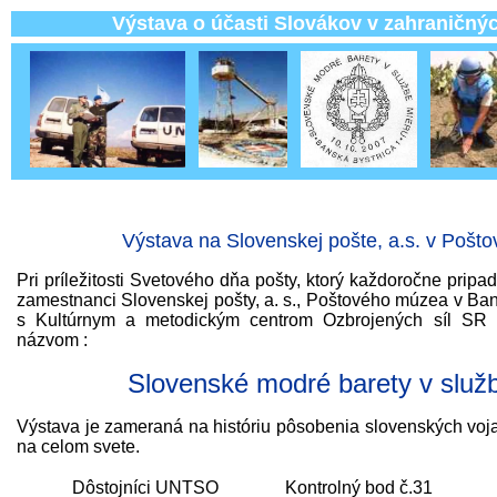
Výstava o účasti Slovákov v zahraničných mis
Výstava na Slovenskej pošte, a.s. v Poš
Pri príležitosti Svetového dňa pošty, ktorý každoročne pripadá
zamestnanci Slovenskej pošty, a. s., Poštového múzea v Bans
s Kultúrnym a metodickým centrom Ozbrojených síl SR 
názvom :
Slovenské modré barety v služ
Výstava je zameraná na históriu pôsobenia slovenských voj
na celom svete.
Dôstojníci UNTSO
Kontrolný bod č.31