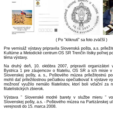
( Po "kliknutí" sa foto zväčší )
Pre vernisáž výstavy pripravila Slovenská pošta, a.s. prílež
Kultúrne a Metodické centrum OS SR Trenčín lístky poľnej p
téma výstavy.
Na druhý deň, 10. októbra 2007, pripravili organizátori
Bystrica 1 pre záujemcov o filateliu, OS SR a ich misie v
Slovenskej pošty, a. s., Poštového múzea príležitostnú po
mohli dať príležitostnou pečiatkou opečiatkovať k výstave vy
možnosť využilo nemálo filatelistov, ktorí boli vďační za 
filatelistických zbierok.
Výstava " Slovenské modré barety v službe mieru " vo 
Slovenskej pošty, a.s. - Poštového múzea na Partizánskej uli
verejnosti do 15. marca 2008.