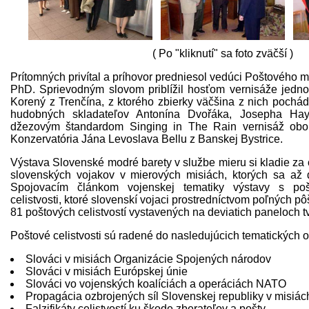
( Po "kliknutí" sa foto zväčší )
Prítomných privítal a príhovor predniesol vedúci Poštového m
PhD. Sprievodným slovom priblížil hosťom vernisáže jedno
Korený z Trenčína, z ktorého zbierky väčšina z nich pochád
hudobných skladateľov Antonína Dvořáka, Josepha Hayd
džezovým štandardom Singing in The Rain vernisáž oboha
Konzervatória Jána Levoslava Bellu z Banskej Bystrice.
Výstava Slovenské modré barety v službe mieru si kladie za 
slovenských vojakov v mierových misiách, ktorých sa až d
Spojovacím článkom vojenskej tematiky výstavy s poš
celistvosti, ktoré slovenskí vojaci prostredníctvom poľných pô
81 poštových celistvostí vystavených na deviatich paneloch tv
Poštové celistvosti sú radené do nasledujúcich tematických 
Slováci v misiách Organizácie Spojených národov
Slováci v misiách Európskej únie
Slováci vo vojenských koalíciách a operáciách NATO
Propagácia ozbrojených síl Slovenskej republiky v misiác
Falzifikáty celistvostí ku škode zberateľov a pošty