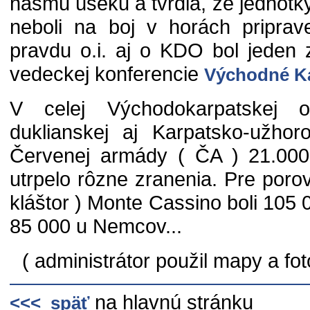
nášmu úseku a tvrdia, že jednotky
neboli na boj v horách priprav
pravdu o.i. aj o KDO bol jeden 
vedeckej konferencie
Východné Ka
V celej Východokarpatskej o
duklianskej aj Karpatsko-užhoro
Červenej armády ( ČA ) 21.000
utrpelo rôzne zranenia. Pre porov
kláštor ) Monte Cassino boli 105
85 000 u Nemcov...
( administrátor použil mapy a fot
na hlavnú stránku
<<< späť