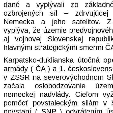
dané a vyplývali zo základné
ozbrojených síl – zdrvujúcej 
Nemecka a jeho satelitov. Z
vyplýva, že územie predvojnovéh
aj vojnovej Slovenskej republ
hlavnými strategickými smermi Č
Karpatsko-duklianska útočná ope
armády ( ČA ) a 1. českosloven
v ZSSR na severovýchodnom Slo
začala oslobodzovanie úze
nemeckej nadvlády. Cieľom vyž
pomôcť povstaleckým silám v
povstaní ( SNP ) odvrátením ús