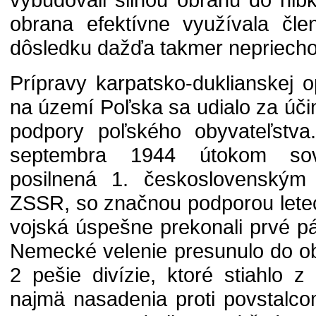
obrana efektívne využívala člen
dôsledku dažďa takmer nepriech
Prípravy karpatsko-duklianskej o
na území Poľska sa udialo za úči
podpory poľského obyvateľstva.
septembra 1944 útokom sov
posilnená 1. československý
ZSSR, so značnou podporou letec
vojská úspešne prekonali prvé 
Nemecké velenie presunulo do ob
2 pešie divízie, ktoré stiahlo 
najmä nasadenia proti povstalc