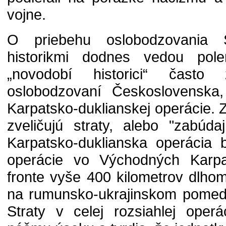
vojne.
O priebehu oslobodzovania 
historikmi dodnes vedou polem
„novodobí historici“ často
oslobodzovaní Československa,
Karpatsko-duklianskej operácie. Z
zveličujú straty, alebo "zabúd
Karpatsko-duklianska operácia 
operácie vo Východných Karpa
fronte vyše 400 kilometrov dlho
na rumunsko-ukrajinskom pomedz
Straty v celej rozsiahlej operá