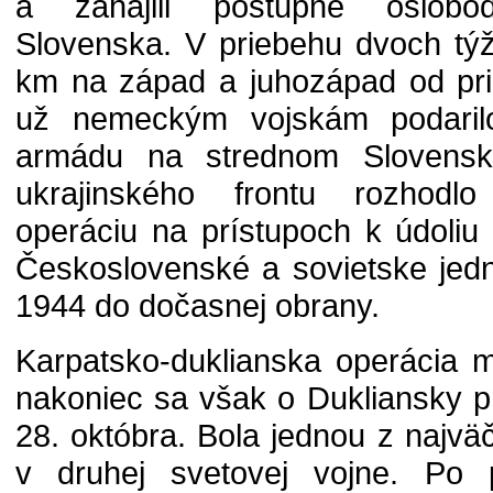
a zahájili postupné oslobo
Slovenska. V priebehu dvoch týž
km na západ a juhozápad od pri
už nemeckým vojskám podarilo 
armádu na strednom Slovensk
ukrajinského frontu rozhodlo 
operáciu na prístupoch k údoliu
Československé a sovietske jedn
1944 do dočasnej obrany.
Karpatsko-duklianska operácia m
nakoniec sa však o Dukliansky p
28. októbra. Bola jednou z najvä
v druhej svetovej vojne. Po p