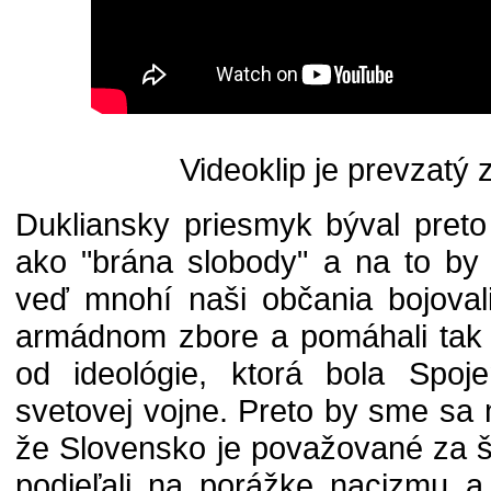
Videoklip je prevzatý 
Dukliansky priesmyk býval pret
ako "brána slobody" a na to by
veď mnohí naši občania bojoval
armádnom zbore a pomáhali tak 
od ideológie, ktorá bola Spoj
svetovej vojne. Preto by sme sa m
že Slovensko je považované za š
podieľali na porážke nacizmu a