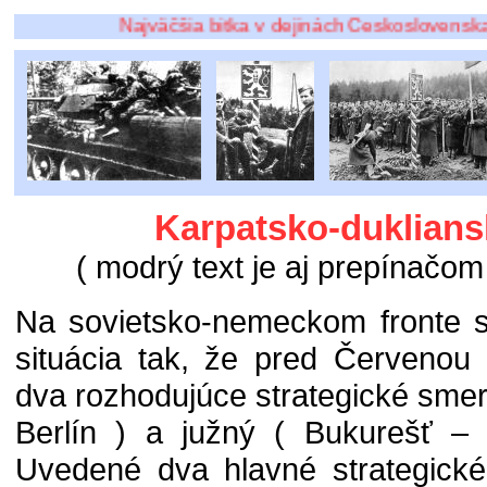
Najväčšia bitka v dejinách Československa sa odo
Karpatsko-duklians
( modrý text je aj prepínačom 
Na sovietsko-nemeckom fronte s
situácia tak, že pred Červenou
dva rozhodujúce strategické smer
Berlín ) a južný ( Bukurešť –
Uvedené dva hlavné strategické