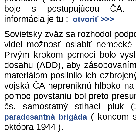
boje s postupujúcou ČA. Po
informácia je tu :
otvoriť >>>
Sovietsky zväz sa rozhodol podp
videl možnosť oslabiť nemecké 
Prvým krokom pomoci bolo vysla
dosahu (ADD), aby zásobovaním
materiálom posilnilo ich ozbrojen
vojská ČA nepreniknú hlboko na
pomoc povstaniu bol preto presu
čs. samostatný stíhací pluk (
( koncom s
paradesantná brigáda
októbra 1944 ).