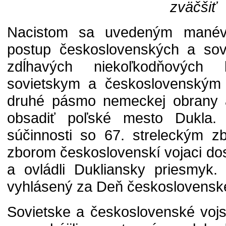
zväčšiť
Nacistom sa uvedeným manévr
postup československých a sovi
zdĺhavých niekoľkodňových 
sovietskym a československým 
druhé pásmo nemeckej obrany 
obsadiť poľské mesto Dukla.
súčinnosti so 67. streleckým 
zborom československí vojaci dos
a ovládli Dukliansky priesmyk.
vyhlásený za Deň československ
Sovietske a československé vojs