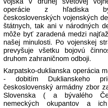
vojska v druhej svetovej vojne
operácie z hľadiska býv
československých vojenských de
štátnych, tak ani v národných d
môže byť zaradená medzi najťažš
našej minulosti. Po vojenskej s
prevyšuje všetku bojovú čin
druhom zahraničnom odboji.
Karpatsko-duklianska operácia m
- dobitím Duklianskeho 
československý armádny zbor za
Slovenska ( a bývalého Če
nemeckých okupantov a ich 