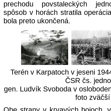
prechodu povstaleckých jedn
spôsob v horách stratila operáci
bola preto ukončená.
Terén v Karpatoch v jeseni 194
ČSR čs. jedno
gen. Ludvík Svoboda v oslobodenej
foto zväčší
Obe strany v krvavých bojoch, 