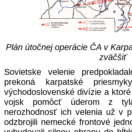
Plán útočnej operácie ČA v Karpa
zväčšiť
Sovietske velenie predpoklada
prekoná karpatské priesmyk
východoslovenské divízie a ktoré
vojsk pomôcť úderom z tyla
nerozhodnosť ich velenia už v 
odzbrojili nemecké frontové jedn
vybudovali silnou obranu do hĺ