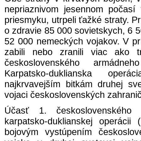
nepriaznivom jesennom počasí
priesmyku, utrpeli ťažké straty. Pri
o zdravie 85 000 sovietskych, 6
52 000 nemeckých vojakov. V pr
zabili nebo zranili viac ako 
československého armádn
Karpatsko-duklianska oper
najkrvavejším bitkám druhej sve
vojaci československých zahranič
Účasť 1. československého
karpatsko-duklianskej operácii
bojovým vystúpením českoslov