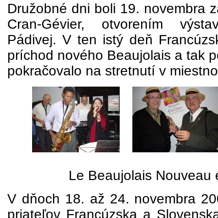
Družobné dni boli 19. novembra z
Cran-Gévier, otvorením výst
Pádivej. V ten istý deň Francúzsk
príchod nového Beaujolais a tak po
pokračovalo na stretnutí v miestnom
Le Beaujolais Nouveau es
V dňoch 18. až 24. novembra 20
priateľov Francúzska a Slovenska