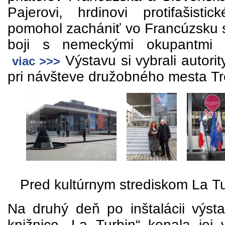
Pajerovi, hrdinovi protifašisti
pomohol zachániť vo Francúzsku s
boji s nemeckými okupantmi 
Výstavu si vybrali autori
viac >>>
pri návšteve družobného mesta Tr
Pred kultúrnym strediskom La Tu
Na druhý deň po inštalácii výsta
knižnice „La Turbin“ konala jej 