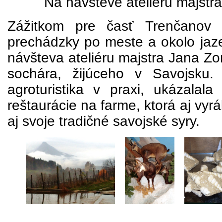
Na návšteve ateliéru majstr
Zážitkom pre časť Trenčanov 
prechádzky po meste a okolo jaz
návšteva ateliéru majstra Jana Zo
sochára, žijúceho v Savojsku
agroturistika v praxi, ukázala
reštaurácie na farme, ktorá aj vyrá
aj svoje tradičné savojské syry.