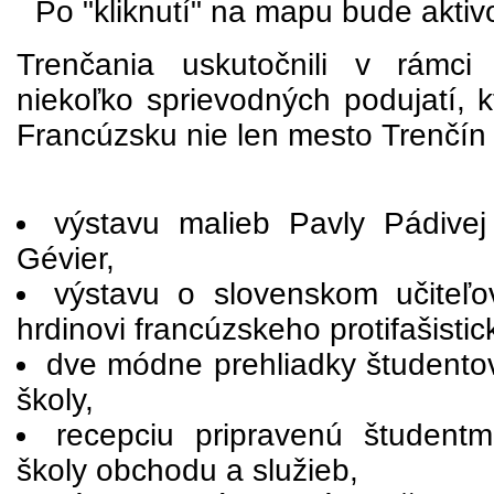
Po "kliknutí" na mapu bude aktiv
Trenčania uskutočnili v rámci 
niekoľko sprievodných podujatí, k
Francúzsku nie len mesto Trenčín
výstavu malieb Pavly Pádivej
Gévier,
výstavu o slovenskom učiteľov
hrdinovi francúzskeho protifašisti
dve módne prehliadky študento
školy,
recepciu pripravenú študentm
školy obchodu a služieb,