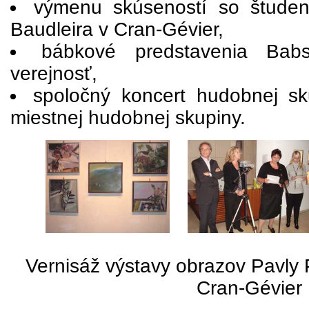
výmenu skúseností so študen
Baudleira v Cran-Gévier,
bábkové predstavenia Bab
verejnosť,
spoločný koncert hudobnej s
miestnej hudobnej skupiny.
Vernisáž výstavy obrazov Pavly P
Cran-Gévier