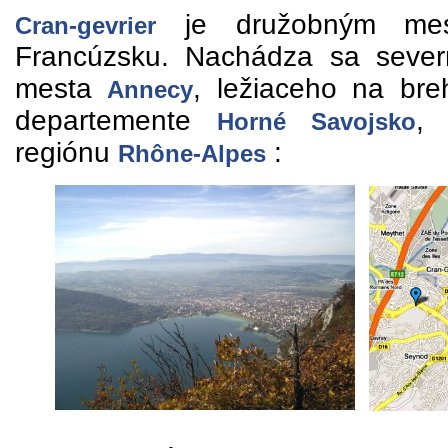
je družobným mes
Cran-gevrier
Francúzsku. Nachádza sa seve
mesta
, ležiaceho na br
Annecy
departemente
, 
Horné Savojsko
regiónu
:
Rhône-Alpes