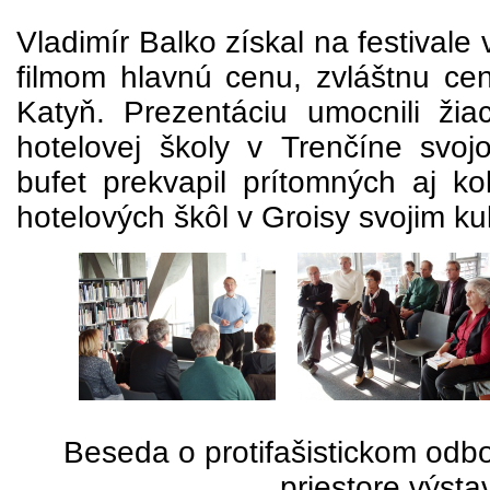
Vladimír Balko získal na festivale
filmom hlavnú cenu, zvláštnu cen
Katyň. Prezentáciu umocnili ži
hotelovej školy v Trenčíne svoj
bufet prekvapil prítomných aj k
hotelových škôl v Groisy svojim k
Beseda o protifašistickom odbo
priestore výsta