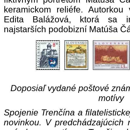
keramickom reliéfe. Autorkou 
Edita Balážová, ktorá sa i
najstarších podobizní Matúša Č
Doposiaľ vydané poštové známk
motívy
Spojenie Trenčína a filatelistick
novinkou. V predchádzajúcich 