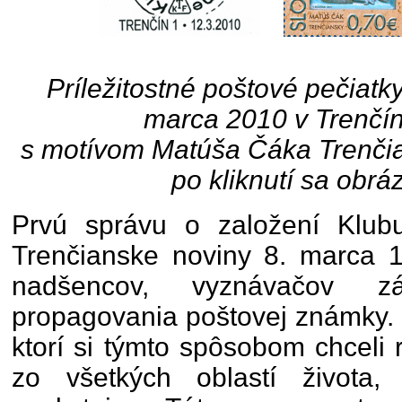
Príležitostné poštové pečiatk
marca 2010 v Trenčí
s motívom Matúša Čáka Trenči
po kliknutí sa obrá
Prvú správu o založení Klubu f
Trenčianske noviny 8. marca 1
nadšencov, vyznávačov z
propagovania poštovej známky. B
ktorí si týmto spôsobom chceli 
zo všetkých oblastí života, k