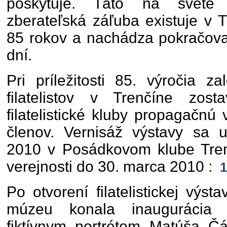
poskytuje. Táto na svete a
zberateľská záľuba existuje v T
85 rokov a nachádza pokračova
dní.
Pri príležitosti 85. výročia z
filatelistov v Trenčíne zosta
filatelistické kluby propagačnú
členov. Vernisáž výstavy sa u
2010 v Posádkovom klube Tren
verejnosti do 30. marca 2010 :
1
Po otvorení filatelistickej výs
múzeu konala inaugurácia
fiktívnym portrétom Matúša Č