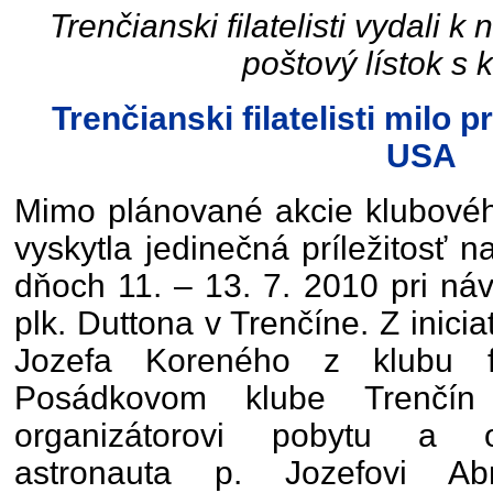
Trenčianski filatelisti vydali k
poštový lístok s
Trenčianski filatelisti milo 
USA
Mimo plánované akcie klubového 
vyskytla jedinečná príležitosť na
dňoch 11. – 13. 7. 2010 pri ná
plk. Duttona v Trenčíne. Z inicia
Jozefa Koreného z klubu fil
Posádkovom klube Trenčín 
organizátorovi pobytu a o
astronauta p. Jozefovi Abr