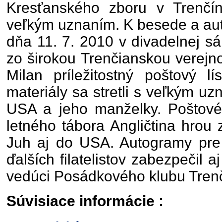
Kresťanského zboru v Trenčíne
veľkým uznaním. K besede a aut
dňa 11. 7. 2010 v divadelnej s
zo širokou Trenčianskou verejno
Milan príležitostný poštový l
materiály sa stretli s veľkým u
USA a jeho manželky. Poštové l
letného tábora Angličtina hrou 
Juh aj do USA. Autogramy pre 
ďalších filatelistov zabezpečil a
vedúci Posádkového klubu Trenč
Súvisiace informácie :