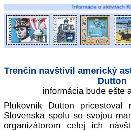
Informácie o aktivitách Klubu filat
Trenčín navštívil americký as
Dutton
informácia bude ešte 
Plukovník Dutton pricestoval 
Slovenska spolu so svojou man
organizátorom celej ich návš