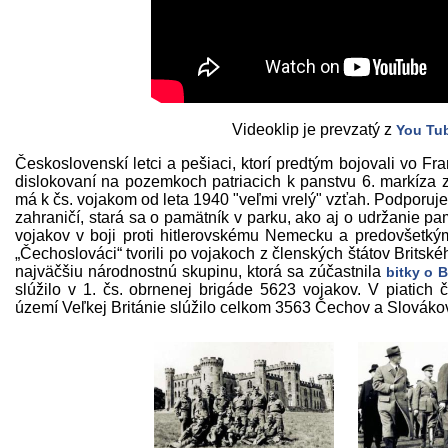
Videoklip je prevzatý z
You Tu
Československí letci a pešiaci, ktorí predtým bojovali vo Fr
dislokovaní na pozemkoch patriacich k panstvu 6. markíza 
má k čs. vojakom od leta 1940 "veľmi vrelý" vzťah. Podporuje 
zahraničí, stará sa o pamätník v parku, ako aj o udržanie pa
vojakov v boji proti hitlerovskému Nemecku a predovšetkým 
„Čechoslováci“ tvorili po vojakoch z členských štátov Britsk
najväčšiu národnostnú skupinu, ktorá sa zúčastnila
bitky o B
slúžilo v 1. čs. obrnenej brigáde 5623 vojakov. V piatich 
území Veľkej Británie slúžilo celkom 3563 Čechov a Slováko