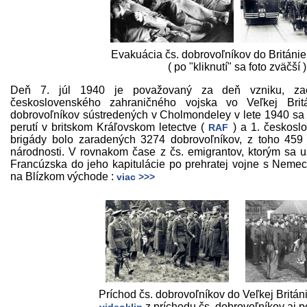
Evakuácia čs. dobrovoľníkov do Británie
( po "kliknutí" sa foto zväčší )
Deň 7. júl 1940 je považovaný za deň vzniku, zač
československého zahraničného vojska vo Veľkej Brit
dobrovoľníkov sústredených v Cholmondeley v lete 1940 sa
perutí v britskom Kráľovskom letectve (
) a 1. českosl
RAF
brigády bolo zaradených 3274 dobrovoľníkov, z toho 459 
národnosti. V rovnakom čase z čs. emigrantov, ktorým sa 
Francúzska do jeho kapitulácie po prehratej vojne s Nemeck
na Blízkom východe :
viac >>>
Príchod čs. dobrovoľníkov do Veľkej Británi
z príchodu čs. dobrovoľníkov aj p