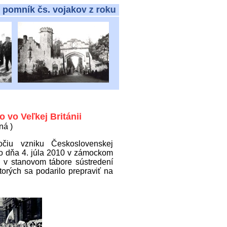
k čs. vojakov z roku 1940
 vo Veľkej Británii
ná )
očiu vzniku Československej
ilo dňa 4. júla 2010 v zámockom
 v stanovom tábore sústredení
torých sa podarilo prepraviť na