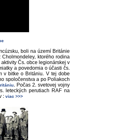
be
ancúzsku, boli na území Británie
z Cholmondeley, ktorého rodina
aktivity Čs. obce legionárskej v
miatky a povedomia o účasti čs.
v bitke o Britániu. V tej dobe
ého spoločenstva a po Poliakoch
. Počas 2. svetovej vojny
ritániu
čs. leteckých perutiach RAF na
v :
viac >>>