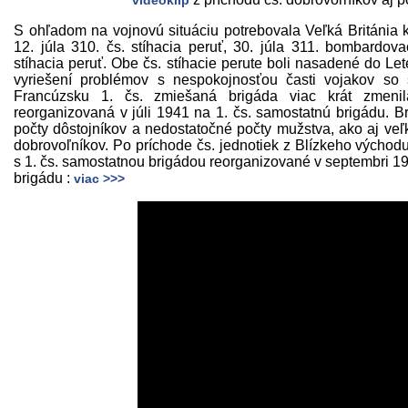
videoklip
S ohľadom na vojnovú situáciu potrebovala Veľká Británia k
12. júla 310. čs. stíhacia peruť, 30. júla 311. bombardov
stíhacia peruť. Obe čs. stíhacie perute boli nasadené do Let
vyriešení problémov s nespokojnosťou časti vojakov so 
Francúzsku 1. čs. zmiešaná brigáda viac krát zmenila
reorganizovaná v júli 1941 na 1. čs. samostatnú brigádu. B
počty dôstojníkov a nedostatočné počty mužstva, ako aj ve
dobrovoľníkov. Po príchode čs. jednotiek z Blízkeho východu
s 1. čs. samostatnou brigádou reorganizované v septembri 194
brigádu :
viac >>>