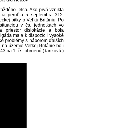
aždého letca. Ako prvá vznikla
acia peruť a 5. septembra 312.
eckej bitky o Veľkú Britániu. Po
situáciou v čs. jednotkách vo
 priestor dislokácie a bola
rigáda mala k dispozícii vysoké
ľké problémy s náborom ďalších
 na územie Veľkej Británie boli
3 na 1. čs. obrnenú ( tankovú )