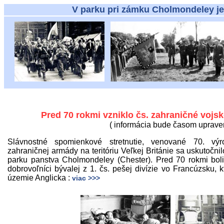
V parku pri zámku Cholmondeley je pomní
Pred 70 rokmi vzniklo čs. zahraničné vojsko
( informácia bude časom uprave
Slávnostné spomienkové stretnutie, venované 70. výr
zahraničnej armády na teritóriu Veľkej Británie sa uskutočn
parku panstva Cholmondeley (Chester). Pred 70 rokmi boli
dobrovoľníci bývalej z 1. čs. pešej divízie vo Francúzsku, k
územie Anglicka :
viac >>>