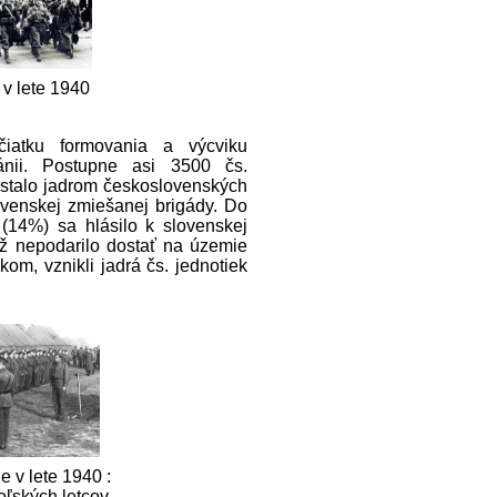
 v lete 1940
iatku formovania a výcviku
ánii. Postupne asi 3500 čs.
 stalo jadrom československých
ovenskej zmiešanej brigády. Do
(14%) sa hlásilo k slovenskej
už nepodarilo dostať na územie
om, vznikli jadrá čs. jednotiek
e v lete 1940 :
oľských letcov