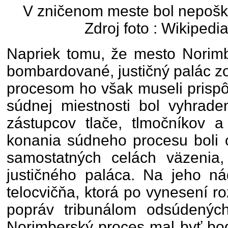
V zničenom meste bol nepoško
Zdroj foto : Wikiped
Napriek tomu, že mesto Norimb
bombardované, justičný palác z
procesom ho však museli prispôs
súdnej miestnosti bol vyhraden
zástupcov tlače, tlmočníkov a
konania súdneho procesu boli o
samostatných celách väzenia,
justičného paláca. Na jeho ná
telocvičňa, ktorá po vynesení 
popráv tribunálom odsúdenýc
Norimberský proces mal byť bo