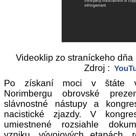
Videoklip zo straníckeho dň
Zdroj :
YouT
Po získaní moci v štáte vy
Norimbergu obrovské preze
slávnostné nástupy a kongre
nacistické zjazdy. V kongr
umiestnené rozsiahle doku
vzniku, vývojových etapách, r