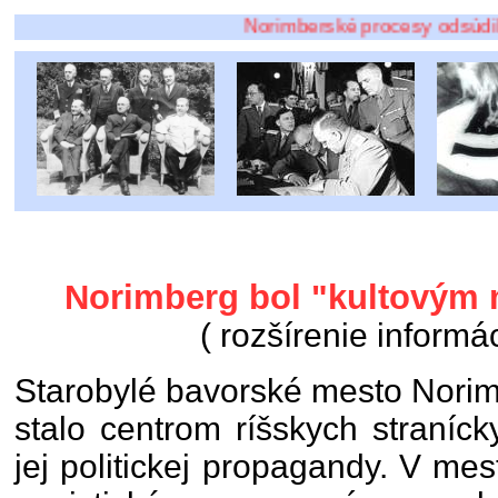
Norimberské procesy odsúdili okrem
Norimberg bol "kultovým 
( rozšírenie informác
Starobylé bavorské mesto Norim
stalo centrom ríšskych straní
jej politickej propagandy. V mest