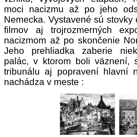
moci nacizmu až po jeho odsú
Nemecka. Vystavené sú stovky d
filmov aj trojrozmerných expo
nacizmom až po skončenie Nor
Jeho prehliadka zaberie niek
palác, v ktorom boli väznení,
tribunálu aj popravení hlavní n
nachádza v meste :