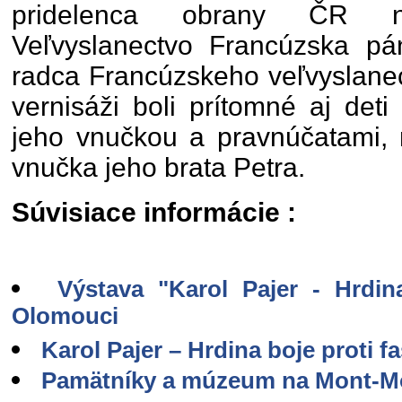
pridelenca obrany ČR 
Veľvyslanectvo Francúzska pán
radca Francúzskeho veľvyslane
vernisáži boli prítomné aj det
jeho vnučkou a pravnúčatami, 
vnučka jeho brata Petra.
Súvisiace informácie :
Výstava "Karol Pajer - Hrdin
Olomouci
Karol Pajer – Hrdina boje proti f
Pamätníky a múzeum na Mont-M