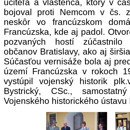
učiteľa a vlastenca, ktorý v ča
bojoval proti Nemcom v čs. 
neskôr vo francúzskom domá
Francúzska, kde aj padol. Otvo
pozvaných hostí zúčastnilo
občanov Bratislavy, ako aj širši
Súčasťou vernisáže bola aj pre
území Francúzska v rokoch 1
vystúpil vojenský historik plk
Bystrický, CSc., samostatn
Vojenského historického ústavu 