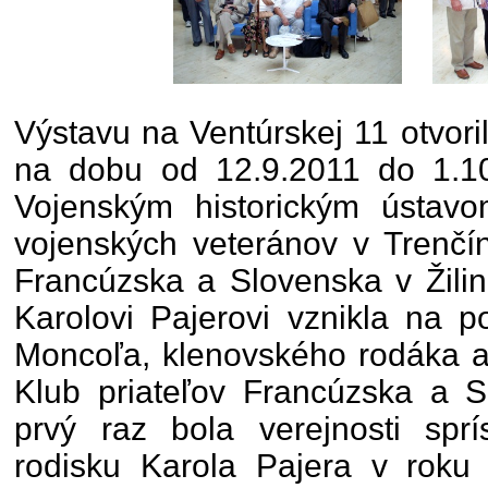
Výstavu na Ventúrskej 11 otvori
na dobu od 12.9.2011 do 1.10
Vojenským historickým ústavo
vojenských veteránov v Trenčí
Francúzska a Slovenska v Žili
Karolovi Pajerovi vznikla na 
Moncoľa, klenovského rodáka a 
Klub priateľov Francúzska a S
prvý raz bola verejnosti sprí
rodisku Karola Pajera v roku