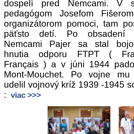
dospelí pred Nemcami. V s
pedagógom Josefom Fišerom,
organizátorom pomoci, tam po
päťsto detí. Po obsadení 
Nemcami Pajer sa stal bojo
hnutia odporu FTPT ( Francs
Français ) a v júni 1944 pado
Mont-Mouchet. Po vojne mu f
udelil vojnový kríž 1939 -1945 
:
viac >>>