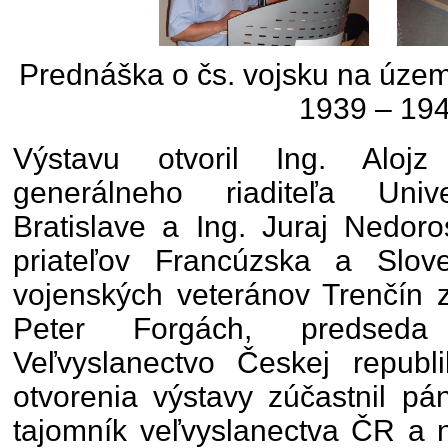
Prednáška o čs. vojsku na územ
1939 – 19
Výstavu otvoril Ing. Alojz
generálneho riaditeľa Univ
Bratislave a Ing. Juraj Nedoro
priateľov Francúzska a Slov
vojenských veteránov Trenčín za
Peter Forgách, predsed
Veľvyslanectvo Českej repub
otvorenia výstavy zúčastnil pá
tajomník veľvyslanectva ČR a n