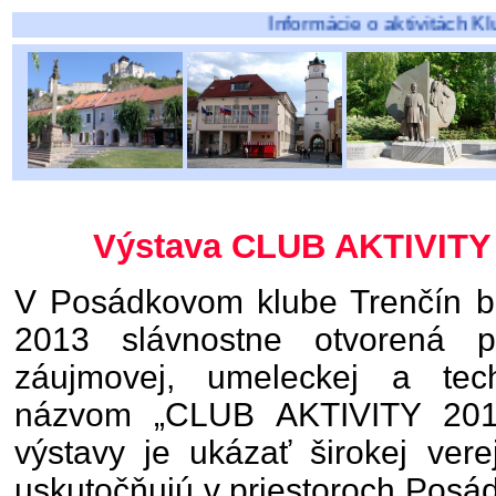
Informácie o aktivitách Klubov pô
Výstava CLUB AKTIVITY 
V Posádkovom klube Trenčín b
2013 slávnostne otvorená p
záujmovej, umeleckej a tech
názvom „CLUB AKTIVITY 2013
výstavy je ukázať širokej verej
uskutočňujú v priestoroch Posá