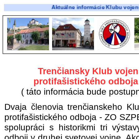
Aktuálne informácie Klubu vojenskej his
Trenčiansky Klub vojens
protifašistického odboja
( táto informácia bude postup
Dvaja členovia trenčianskeho Klu
protifašistického odboja - ZO SZPB 
spolupráci s historikmi tri výst
odboji v druhej svetovej vojne. Ak