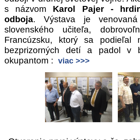
s názvom
Karol Pajer - hrdin
odboja
. Výstava je venovaná
slovenského učiteľa, dobrovoľ
Francúzsku, ktorý sa podieľal 
bezprizorných detí a padol v 
okupantom :
viac >>>