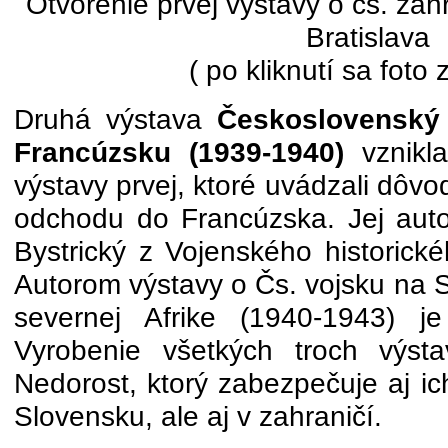
Otvorenie prvej výstavy o čs. za
Bratislava
( po kliknutí sa foto 
Druhá výstava
Československý
Francúzsku (1939-1940)
vznikla
výstavy prvej, ktoré uvádzali dôvo
odchodu do Francúzska. Jej autor
Bystrický z Vojenského historické
Autorom výstavy o Čs. vojsku na 
severnej Afrike (1940-1943) je
Vyrobenie všetkých troch výsta
Nedorost, ktorý zabezpečuje aj ic
Slovensku, ale aj v zahraničí.