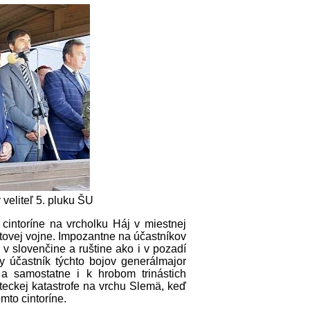
 veliteľ 5. pluku ŠU
intoríne na vrcholku Háj v miestnej
etovej vojne. Impozantne na účastníkov
v slovenčine a ruštine ako i v pozadí
y účastník týchto bojov generálmajor
a samostatne i k hrobom trinástich
leteckej katastrofe na vrchu Slemä, keď
mto cintoríne.