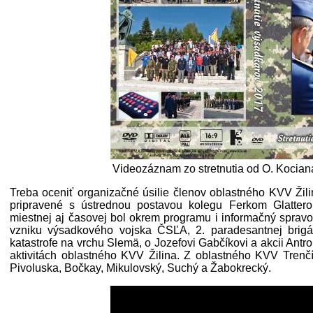
Videozáznam zo stretnutia od O. Kociana
Treba oceniť organizačné úsilie členov oblastného KVV Žilin
pripravené s ústrednou postavou kolegu Ferkom Glatter
miestnej aj časovej bol okrem programu i informačný spravo
vzniku výsadkového vojska ČSĽA, 2. paradesantnej brigád
katastrofe na vrchu Slemä, o Jozefovi Gabčíkovi a akcii Antrop
aktivitách oblastného KVV Žilina. Z oblastného KVV Trenčín
Pivoluska, Bočkay, Mikulovský, Suchý a Žabokrecký.