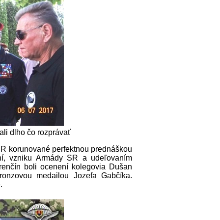
ali dlho čo rozprávať
 SR korunované perfektnou prednáškou
aní, vzniku Armády SR a udeľovaním
nčín boli ocenení kolegovia Dušan
ronzovou medailou Jozefa Gabčíka.
.