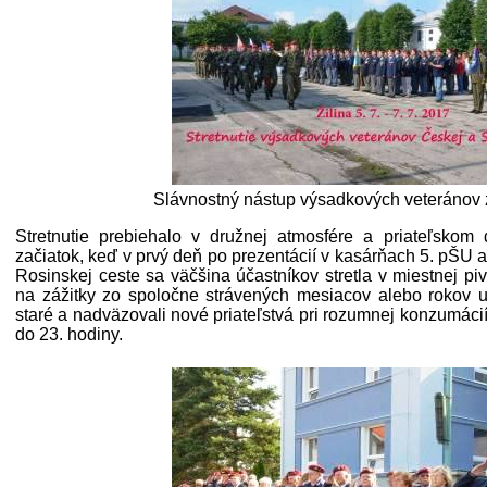
Slávnostný nástup výsadkových veteránov
Stretnutie prebiehalo v družnej atmosfére a priateľsko
začiatok, keď v prvý deň po prezentácií v kasárňach 5. pŠU 
Rosinskej ceste sa väčšina účastníkov stretla v miestnej pi
na zážitky zo spoločne strávených mesiacov alebo rokov 
staré a nadväzovali nové priateľstvá pri rozumnej konzumácií 
do 23. hodiny.