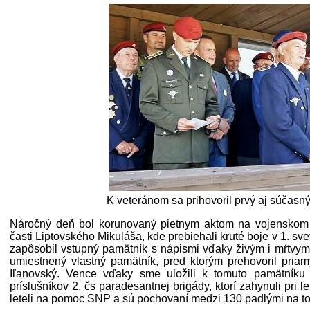
K veteránom sa prihovoril prvý aj súčasný
Náročný deň bol korunovaný pietnym aktom na vojenskom c
časti Liptovského Mikuláša, kde prebiehali kruté boje v 1. sv
zapôsobil vstupný pamätník s nápismi vďaky živým i mŕtvym 
umiestnený vlastný pamätník, pred ktorým prehovoril priam
Iľanovský. Vence vďaky sme uložili k tomuto pamätníku 
príslušníkov 2. čs paradesantnej brigády, ktorí zahynuli pri 
leteli na pomoc SNP a sú pochovaní medzi 130 padlými na to