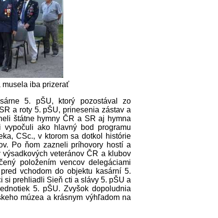
 musela iba prizerať
sárne 5. pŠU, ktorý pozostával zo
R a roty 5. pŠU, prinesenia zástav a
zneli štátne hymny ČR a SR aj hymna
si vypočuli ako hlavný bod programu
ka, CSc., v ktorom sa dotkol histórie
ov. Po ňom zazneli príhovory hostí a
v výsadkových veteránov ČR a klubov
čený položením vencov delegáciami
 pred vchodom do objektu kasární 5.
i prehliadli Sieň cti a slávy 5. pŠU a
 jednotiek 5. pŠU. Zvyšok dopoludnia
társkeho múzea a krásnym výhľadom na