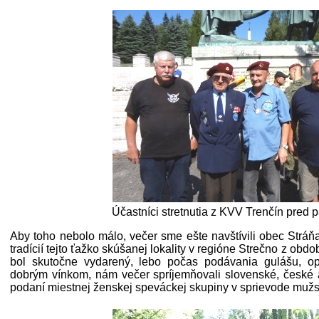
Účastníci stretnutia z KVV Trenčín pred
Aby toho nebolo málo, večer sme ešte navštívili obec Stráňa
tradícií tejto ťažko skúšanej lokality v regióne Strečno z obd
bol skutočne vydarený, lebo počas podávania gulášu, op
dobrým vínkom, nám večer spríjemňovali slovenské, české 
podaní miestnej ženskej speváckej skupiny v sprievode mužs