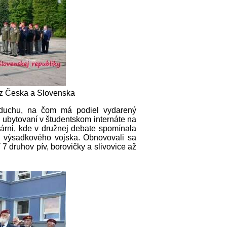
 z Česka a Slovenska
m duchu, na čom má podiel vydarený
a ubytovaní v študentskom internáte na
várni, kde v družnej debate spomínala
u výsadkového vojska. Obnovovali sa
7 druhov pív, borovičky a slivovice až