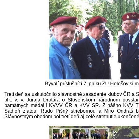
Bývalí príslušníci 7. pluku ZU Holešov si m
Tretí deň sa uskutočnilo slávnostné zasadanie klubov ČR a
plk. v. v. Juraja Drotára o Slovenskom národnom povst
pamätných medailí KVVV ČR a KVV SR. Z nášho KVV Tre
Sadloň zlatou, Rudo Pišný striebornou a Miro Ondráš b
Slávnostným obedom bol tretí deň aj celé stretnutie ukončené