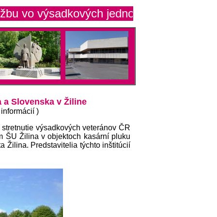
sadkových jednotkách
 a Slovenska v Žiline
informácií )
né stretnutie výsadkových veteránov ČR
m ŠU Žilina v objektoch kasární pluku
lina. Predstavitelia týchto inštitúcií