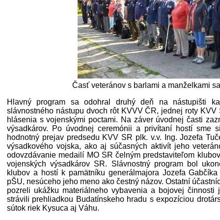
Časť veteránov s barlami a manželkami sa
Hlavný program sa odohral druhý deň na nástupišti ka
slávnostného nástupu dvoch rôt KVVV ČR, jednej roty KVV S
hlásenia s vojenskými poctami. Na záver úvodnej časti za
výsadkárov. Po úvodnej ceremónii a privítaní hostí sme 
hodnotný prejav predsedu KVV SR plk. v.v. Ing. Jozefa Tuče
výsadkového vojska, ako aj súčasných aktivít jeho veterán
odovzdávanie medailí MO SR čelným predstaviteľom klubo
vojenských výsadkárov SR. Slávnostný program bol ukon
klubov a hostí k pamätníku generálmajora Jozefa Gabčíka
pŠU, nesúceho jeho meno ako čestný názov. Ostatní účastníci s
pozreli ukážku materiálneho vybavenia a bojovej činnosti
strávili prehliadkou Budatínskeho hradu s expozíciou dro
sútok riek Kysuca aj Váhu.