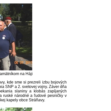
 pamätníkom na Háji
vy, kde sme si prezreli izbu bojových
obia SNP a 2. svetovej vojny. Záver dňa
ekania slaniny a klobás zapíjaných
a ruské národné a ľudové pesničky v
kej kapely obce Stráňavy.