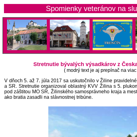
Spomienky veteránov na službu vo vý
Stretnutie bývalých výsadkárov z Česka
( modrý text je aj prepínač na viac 
V dňoch 5. až 7. júla 2017 sa uskutočnilo v Žiline pravidel
a SR. Stretnutie organizoval oblastný KVV Žilina s 5. pluko
pod záštitou MO SR, Žilinského samosprávneho kraja a mesta Ži
ako bratia zasadli na slávnostnej tribúne.