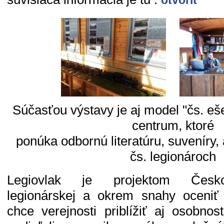
Súčasťou výstavy je aj model "čs. eš
centrum, ktoré
ponúka odbornú literatúru, suveníry, 
čs. legionároch
Legiovlak je projektom Česko
legionárskej a okrem snahy oceniť 
chce verejnosti priblížiť aj osobnos