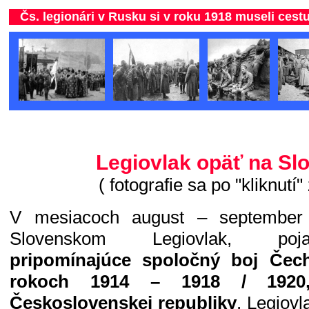
Čs. legionári v Rusku si v roku 1918 museli ces
Legiovlak opäť na Sl
( fotografie sa po "kliknutí"
V mesiacoch august – september
Slovenskom Legiovlak, po
pripomínajúce spoločný boj Čec
rokoch 1914 – 1918 / 1920
Československej republiky
. Legiovl