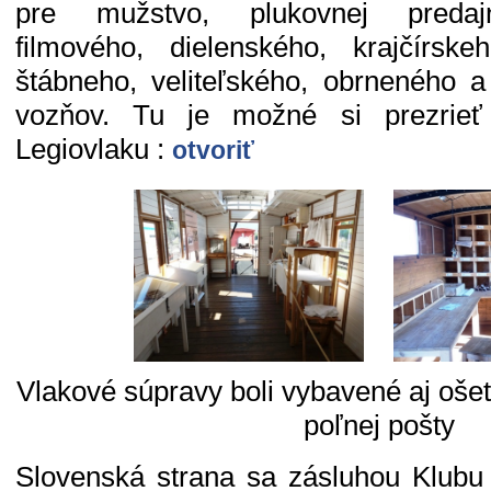
pre mužstvo, plukovnej predajn
filmového, dielenského, krajčírske
štábneho, veliteľského, obrneného 
vozňov. Tu je možné si prezrieť 
Legiovlaku :
otvoriť
Vlakové súpravy boli vybavené aj oše
poľnej pošty
Slovenská strana sa zásluhou Klubu h