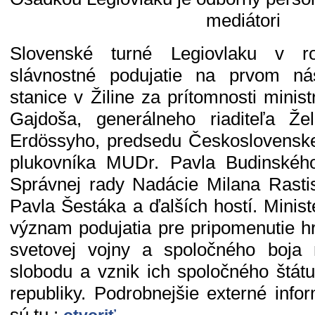
mediátori
Slovenské turné Legiovlaku v r
slávnostné podujatie na prvom nást
stanice v Žiline za prítomnosti mini
Gajdoša, generálneho riaditeľa Ž
Erdössyho, predsedu Československe
plukovníka MUDr. Pavla Budinskéh
Správnej rady Nadácie Milana Rastis
Pavla Šestáka a ďalších hostí. Minis
význam podujatia pre pripomenutie hr
svetovej vojny a spoločného boja
slobodu a vznik ich spoločného štát
republiky. Podrobnejšie externé info
sú tu :