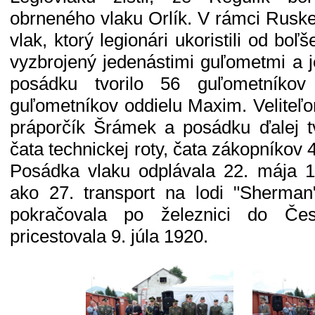
obrneného vlaku Orlík. V rámci Ruskej
vlak, ktorý legionári ukoristili od boľš
vyzbrojený jedenástimi guľometmi a
posádku tvorilo 56 guľometníkov
guľometníkov oddielu Maxim. Veliteľ
práporčík Šrámek a posádku ďalej tv
čata technickej roty, čata zákopníkov 
Posádka vlaku odplávala 22. mája 1
ako 27. transport na lodi "Sherman
pokračovala po železnici do Če
pricestovala 9. júla 1920.