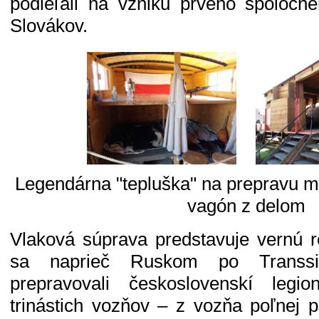
podieľali na vzniku prvého spoločn
Slovákov.
Legendárna "tepluška" na prepravu 
vagón z delom
Vlaková súprava predstavuje vernú re
sa naprieč Ruskom po Transsibí
prepravovali československí legi
trinástich vozňov – z vozňa poľnej po