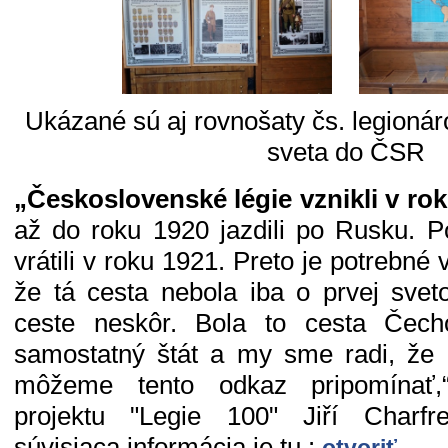
Ukázané sú aj rovnošaty čs. legionár
sveta do ČSR
„Československé légie vznikli v ro
až do roku 1920 jazdili po Rusku. Po
vrátili v roku 1921. Preto je potrebné
že tá cesta nebola iba o prvej sveto
ceste neskôr. Bola to cesta Čec
samostatný štát a my sme radi, že 
môžeme tento odkaz pripomínať,“
projektu "Legie 100" Jiří Charfre
súvisiaca informácia je tu :
otvoriť