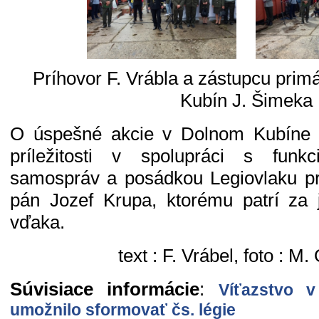
Príhovor F. Vrábla a zástupcu prim
Kubín J. Šimeka
O úspešné akcie v Dolnom Kubíne a 
príležitosti v spolupráci s funk
samospráv a posádkou Legiovlaku pr
pán Jozef Krupa, ktorému patrí za 
vďaka.
text : F. Vrábel, foto : M
Súvisiace informácie
:
Víťazstvo v
umožnilo sformovať čs. légie