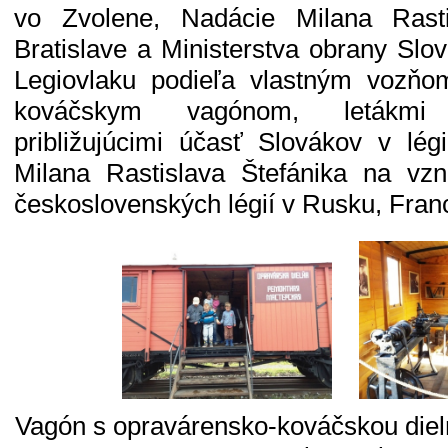
vo Zvolene, Nadácie Milana Rasti
Bratislave a Ministerstva obrany Slo
Legiovlaku podieľa vlastným vozň
kováčskym vagónom, letákmi 
približujúcimi účasť Slovákov v lég
Milana Rastislava Štefánika na vzn
československých légií v Rusku, Fran
Vagón s opravárensko-kováčskou dielň