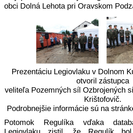
obci Dolná Lehota pri Oravskom Pod
Prezentáciu Legiovlaku v Dolnom Ku
otvoril zástupca
veliteľa Pozemných síl Ozbrojených síl
Krištofovič.
Podrobnejšie informácie sú na strán
Potomok Regulíka vďaka databá
Legiovlaku zistil, že Regulík b