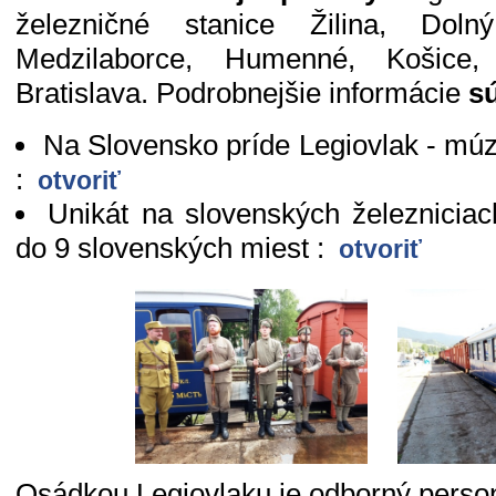
železničné stanice Žilina, Dol
Medzilaborce, Humenné, Košice,
Bratislava. Podrobnejšie informácie
s
Na Slovensko príde Legiovlak - mú
:
otvoriť
Unikát na slovenských železniciac
do 9 slovenských miest :
otvoriť
Osádkou Legiovlaku je odborný person