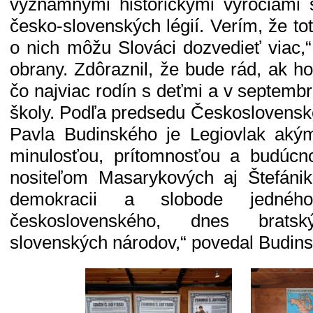
významnými historickými výročiami 
česko-slovenských légií. Verím, že to
o nich môžu Slováci dozvedieť viac,“
obrany. Zdôraznil, že bude rád, ak ho
čo najviac rodín s deťmi a v septembri
školy. Podľa predsedu Československe
Pavla Budinského je Legiovlak aký
minulosťou, prítomnosťou a budúcn
nositeľom Masarykových aj Štefáni
demokracii a slobode jednéh
československého, dnes brat
slovenských národov,“ povedal Budins