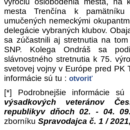
výročiu oslobodenia mesta, na k
mesta Trenčína k pamätníku 
umučených nemeckými okupantmi 
delegácie vybraných klubov. Obaj
sa zúčastnili aj stretnutia na to
SNP. Kolega Ondráš sa podie
slávnostného stretnutia k 75. výr
svetovej vojny v Európe pred PK 
informácie sú tu :
otvoriť
[*] Podrobnejšie informácie s
výsadkových veteránov Čes
republikyv dňoch 02. - 04. 09
zborníku
Spravodajca č. 1 / 2021,