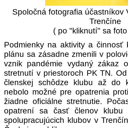
Spoločná fotografia účastníko
Trenčíne
( po "kliknutí" sa foto
Podmienky na aktivity a činnosť 
plánu sa zásadne zmenili v polovi
vznik pandémie vydaný zákaz or
stretnutí v priestoroch PK TN. Od
členskej schôdze klubu až do 
nebolo možné pre opatrenia prot
žiadne oficiálne stretnutie. Poč
opatrení sa časť členov klubu s
spolupracujúcich klubov v Trenčí