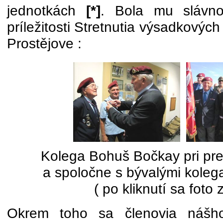
jednotkách
[*]
. Bola mu slávno
príležitosti Stretnutia výsadkový
Prostějove :
Kolega Bohuš Bočkay pri pr
a spoločne s bývalými koleg
( po kliknutí sa foto 
Okrem toho sa členovia nášho 