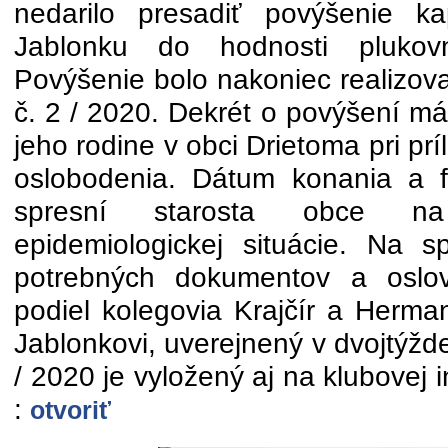
nedarilo presadiť povýšenie ka
Jablonku do hodnosti plukov
Povýšenie bolo nakoniec realiz
č. 2 / 2020. Dekrét o povýšení m
jeho rodine v obci Drietoma pri príle
oslobodenia. Dátum konania a f
spresní starosta obce na
epidemiologickej situácie. Na s
potrebných dokumentov a oslov
podiel kolegovia Krajčír a Herman
Jablonkovi, uverejnený v dvojtýž
/ 2020 je vyložený aj na klubovej i
:
otvoriť