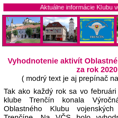
Aktuálne informácie Klubu vojenskýc
Vyhodnotenie aktivít Oblastn
za rok 2020
( modrý text je aj prepínač na
Tak ako každý rok sa vo februá
klube Trenčín konala Výročn
Oblastného Klubu vojenskýc
Trenčíne. Na VČS bolo vyhodn