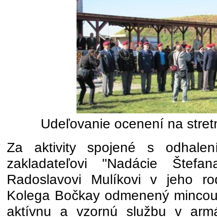
Udeľovanie ocenení na stretn
Za aktivity spojené s odhalen
zakladateľovi "Nadácie Štef
Radoslavovi Mulíkovi v jeho r
Kolega Bočkay odmenený minco
aktívnu a vzornú službu v arm