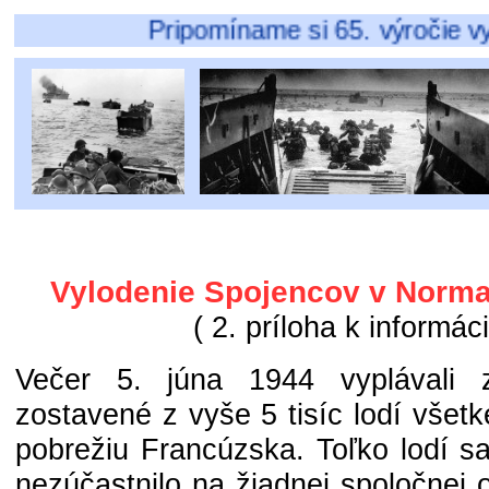
Pripomíname si 65. výročie vylod
Vylodenie Spojencov v Norman
( 2. príloha k informáci
Večer 5. júna 1944 vyplávali 
zostavené z vyše 5 tisíc lodí vše
pobrežiu Francúzska. Toľko lodí s
nezúčastnilo na žiadnej spoločnej o