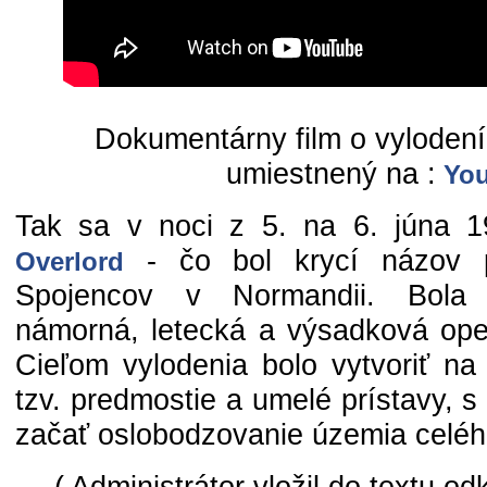
Dokumentárny film o vylodení
umiestnený na :
You
Tak sa v noci z 5. na 6. júna 
- čo bol krycí názov p
Overlord
Spojencov v Normandii. Bola t
námorná, letecká a výsadková oper
Cieľom vylodenia bolo vytvoriť na
tzv. predmostie a umelé prístavy, 
začať oslobodzovanie územia celé
( Administrátor vložil do textu o