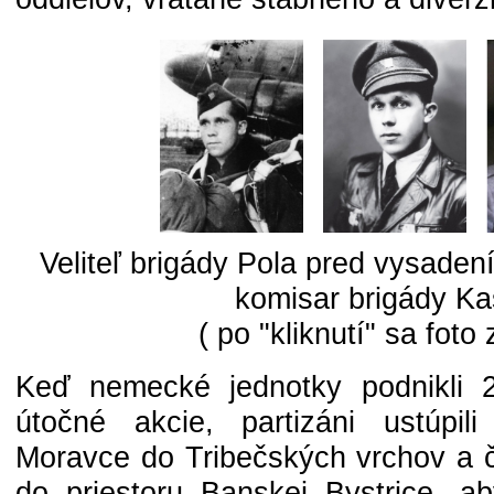
Veliteľ brigády Pola pred vysaden
komisar brigády K
( po "kliknutí" sa foto 
Keď nemecké jednotky podnikli 2
útočné akcie, partizáni ustúpi
Moravce do Tribečských vrchov a ča
do priestoru Banskej Bystrice, ab