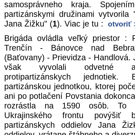
samosprávneho kraja. Spojen
partizánskymi družinami vytvorila 
Jana Žižku" (
1
). Viac je tu :
otvoriť
Brigáda ovládla veľký priestor : 
Trenčín - Bánovce nad Bebra
(Baťovany) - Prievidza - Handlová. J
však vyvolali odvetné a
protipartizánskych jednotiek.
partizánskou jednotkou, ktorej poč
ani po potlačení Povstania dokonc
rozrástla na 1590 osôb. To p
Ukrajinského frontu povýšiť
partizánskych oddielov Jana Žiz
oddielov, vrátane štábneho a diverzn