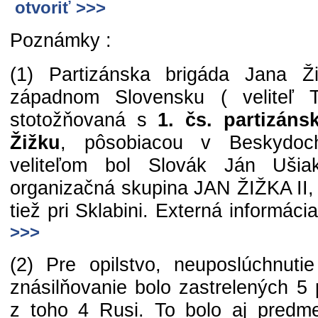
otvoriť >>>
Poznámky :
(1) Partizánska brigáda Jana Ž
západnom Slovensku ( veliteľ 
stotožňovaná s
1. čs. partizán
Žižku
, pôsobiacou v Beskydoc
veliteľom bol Slovák Ján Ušia
organizačná skupina JAN ŽIŽKA II,
tiež pri Sklabini. Externá informácia
>>>
(2) Pre opilstvo, neuposlúchnuti
znásilňovanie bolo zastrelených 5 
z toho 4 Rusi. To bolo aj predm