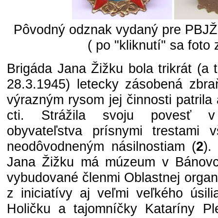
Pôvodný odznak vydaný pre PBJŽ 
( po "kliknutí" sa foto 
Brigáda Jana Žižku bola trikrát (a 
28.3.1945) letecky zásobená zbra
výrazným rysom jej činnosti patrila
cti. Strážila svoju povesť v
obyvateľstva prísnymi trestami 
neodôvodneným násilnostiam (
2
).
Jana Žižku má múzeum v Bánovc
vybudované členmi Oblastnej organ
z iniciatívy aj veľmi veľkého úsil
Holičku a tajomníčky Kataríny Ple