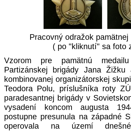
Pracovný odražok pamätnej
( po "kliknutí" sa foto 
Vzorom pre pamätnú medailu
Partizánskej brigády Jana Žižku a
kombinovanej organizátorskej skup
Teodora Polu, príslušníka roty ZÚ
paradesantnej brigády v Sovietsko
vysadení koncom augusta 194
postupne presunula na západné S
operovala na území dnešnéh