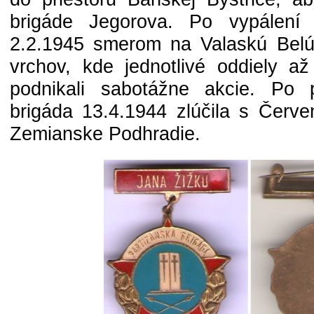
brigáde Jegorova. Po vypálení 
2.2.1945 smerom na Valaskú Belú
vrchov, kde jednotlivé oddiely až
podnikali sabotážne akcie. Po p
brigáda 13.4.1944 zlúčila s Červ
Zemianske Podhradie.