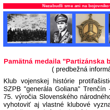
Nezabudli sme ani na bojovníkov partizá
Pamätná medaila "Partizánska b
( predbežná informá
Klub vojenskej histórie protifaši
SZPB "generála Goliana" Trenčín - 
75. výročia Slovenského národného
vyhotoviť aj vlastné klubové vyz