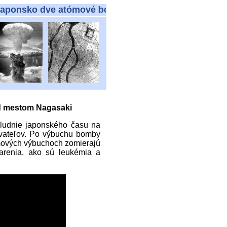
aponsko dve atómové bomby
d mestom Nagasaki
ludnie japonského času na
yvateľov. Po výbuchu bomby
mových výbuchoch zomierajú
iarenia, ako sú leukémia a