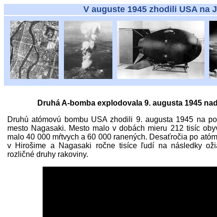
V auguste 1945 zhodili USA na J
Druhá A-bomba explodovala 9. augusta 1945 na
Druhú atómovú bombu USA zhodili 9. augusta 1945 na po
mesto Nagasaki. Mesto malo v dobách mieru 212 tisíc ob
malo 40 000 mŕtvych a 60 000 ranených. Desaťročia po ató
v Hirošime a Nagasaki ročne tisíce ľudí na následky ož
rozličné druhy rakoviny.