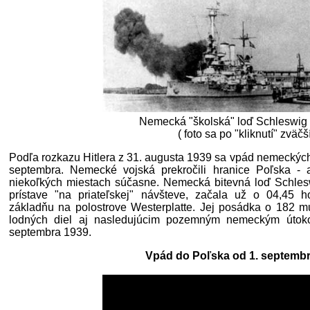
Nemecká "školská" loď Schleswig -
( foto sa po "kliknutí" zväčší
Podľa rozkazu Hitlera z 31. augusta 1939 sa vpád nemeckých 
septembra. Nemecké vojská prekročili hranice Poľska -
niekoľkých miestach súčasne. Nemecká bitevná loď Schles
prístave "na priateľskej" návšteve, začala už o 04,45 h
základňu na polostrove Westerplatte. Jej posádka o 182 
lodných diel aj nasledujúcim pozemným nemeckým útok
septembra 1939.
Vpád do Poľska od 1. septembr