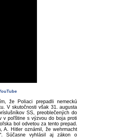
YouTube
ím, že Poliaci prepadli nemeckú
u. V skutočnosti však 31. augusta
príslušníkov SS, preoblečených do
v v poľštine s výzvou do boja proti
ľska bol odvetou za tento prepad.
 A. Hitler oznámil, že wehrmacht
ku“. Súčasne vyhlásil aj zákon o