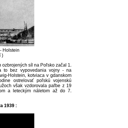
 Holstein
 )
ozbrojených síl na Poľsko začal 1.
 a to bez vypovedania vojny - na
wig-Holstein, kotviaca v gdanskom
odine ostrelovať poľskú vojenskú
mužoch však vzdorovala paľbe z 19
om a leteckým náletom až do 7.
a 1939 :