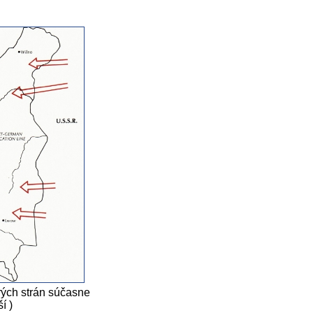
ých strán súčasne
í )