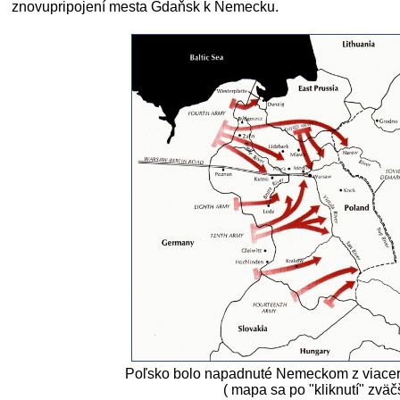
znovupripojení mesta Gdaňsk k Nemecku.
Poľsko bolo napadnuté Nemeckom z viacer
( mapa sa po "kliknutí" zväčš