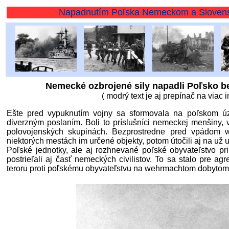
Napadnutím Poľska Nemeckom a Slovenskom sa za
Nemecké ozbrojené sily napadli Poľsko b
( modrý text je aj prepínač na viac i
Ešte pred vypuknutím vojny sa sformovala na poľskom ú
diverzným poslaním. Boli to príslušníci nemeckej menšiny,
polovojenských skupinách. Bezprostredne pred vpádom 
niektorých mestách im určené objekty, potom útočili aj na už
Poľské jednotky, ale aj rozhnevané poľské obyvateľstvo pr
postrieľali aj časť nemeckých civilistov. To sa stalo pre a
teroru proti poľskému obyvateľstvu na wehrmachtom dobytom