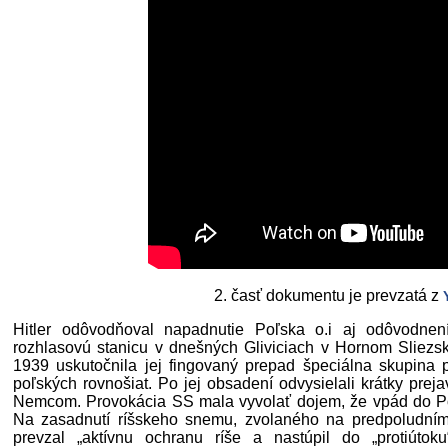
2. časť dokumentu je prevzatá z
Hitler odôvodňoval napadnutie Poľska o.i aj odôvodnen
rozhlasovú stanicu v dnešných Gliviciach v Hornom Sliezsk
1939 uskutočnila jej fingovaný prepad špeciálna skupina 
poľských rovnošiat. Po jej obsadení odvysielali krátky preja
Nemcom. Provokácia SS mala vyvolať dojem, že vpád do Po
Na zasadnutí ríšskeho snemu, zvolaného na predpoludním,
prevzal „aktívnu ochranu ríše a nastúpil do „protiúto