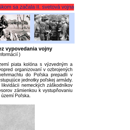
čala II. svetová vojna v Európe
ez vypovedania vojny
nformácií )
zemí piata kolóna s výzvedným a
 vopred organizovaní v ozbrojených
wehrmachtu do Poľska prepadli v
 ustupujúce jednotky poľskej armády.
i likvidácii nemeckých záškodníkov
gresorov zámienkou k vystupňovaniu
 území Poľska.