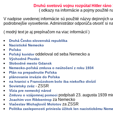
Druhú svetovú vojnu rozpútal Hitler ráno
( odkazy na informácie a pojmy použité na
V nadpise uvedenej informácie sú použité názvy dejinných udal
podrobnejšie vysvetlenie. Administrátor odporúča otvoriť si n
( modrý text je aj prepínačom na viac informácií )
Druhá Česko-slovenská republika
Nacistické Nemecko
Poľsko
oddeloval od seba Nemecko a
Poľský koridor
Východné Prusko
Slobodné mesto Gdansk
Nemecko-poľská zmluva o neútočení z roku 1934
Plán na prepadnutie Poľska
plánovanie invázie do Poľska
na hranici s Francúzskom bolo iba niekoľko divízií
- ZSSR
Sovietsky zväz
Vízia pre nemecký národ
podpísali 23. augusta 1939 mi
Zmluvu o vzájomnej pomoci
za Nemecko
Joachim von Ribbentrop
za ZSSR
Viačeslav Michajlovič Molotov
Politika zaslepenosti priniesla úžitok len nacistickému Nem