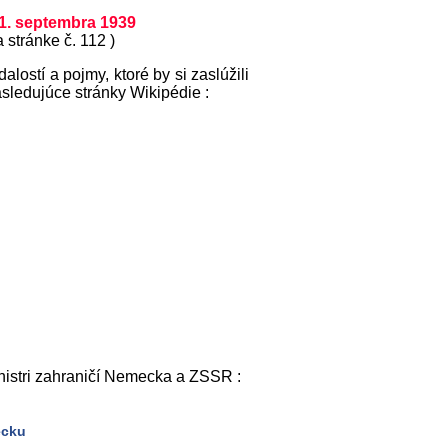
 1. septembra 1939
 stránke č. 112 )
ostí a pojmy, ktoré by si zaslúžili
asledujúce stránky Wikipédie :
nistri zahraničí Nemecka a ZSSR :
ecku