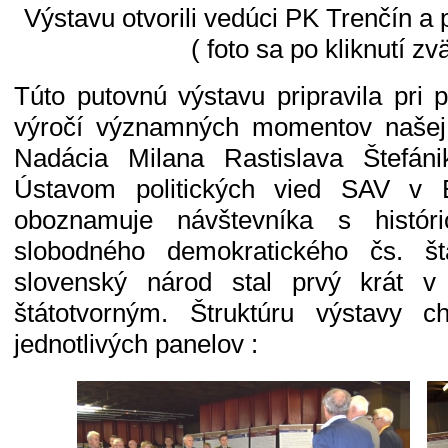
Výstavu otvorili vedúci PK Trenčín
( foto sa po kliknutí zv
Túto putovnú výstavu pripravila pri pr
výročí významných momentov našej 
Nadácia Milana Rastislava Štefán
Ústavom politických vied SAV v B
oboznamuje návštevníka s histór
slobodného demokratického čs. š
slovenský národ stal prvý krát v
štátotvorným. Štruktúru výstavy ch
jednotlivých panelov :