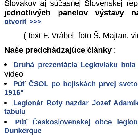
Slovákov aj súčasnej Slovenskej rep
jednotlivých panelov výstavy 
otvoriť >>>
( text F. Vrábel, foto Š. Majtan, v
Naše predchádzajúce články
:
Druhá prezentácia Legiovlaku bol
video
Púť ČSOL po bojiskách prvej sveto
1916"
Legionár Roty nazdar Jozef Adam
tabulu
Púť Československej obce legion
Dunkerque