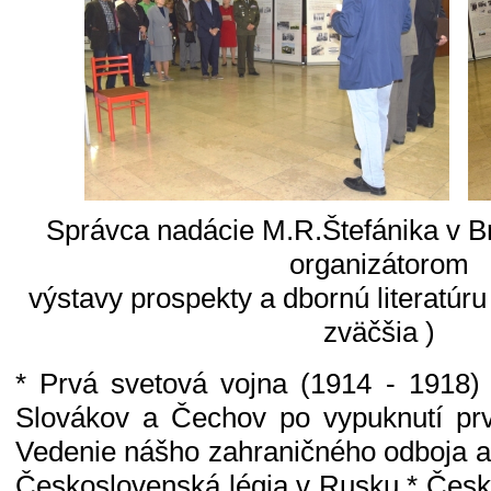
Správca nadácie M.R.Štefánika v Br
organizátorom
výstavy prospekty a dbornú literatúru 
zväčšia )
* Prvá svetová vojna (1914 - 1918)
Slovákov a Čechov po vypuknutí prv
Vedenie nášho zahraničného odboja a 
Československá légia v Rusku * Česk