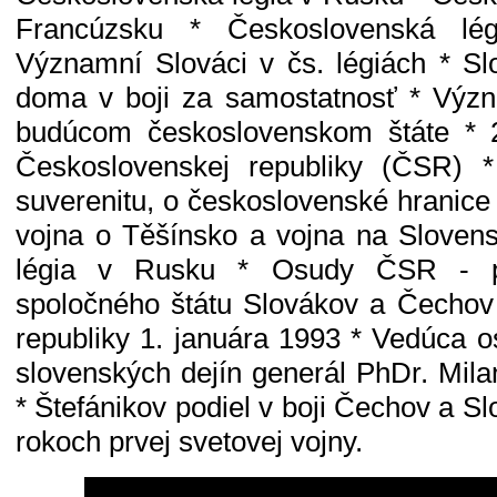
Francúzsku * Československá lé
Významní Slováci v čs. légiách * Slo
doma v boji za samostatnosť * Vý
budúcom československom štáte * 2
Československej republiky (ČSR)
suverenitu, o československé hranice
vojna o Těšínsko a vojna na Sloven
légia v Rusku * Osudy ČSR - p
spoločného štátu Slovákov a Čechov
republiky 1. januára 1993 * Vedúca
slovenských dejín generál PhDr. Mila
* Štefánikov podiel v boji Čechov a S
rokoch prvej svetovej vojny.