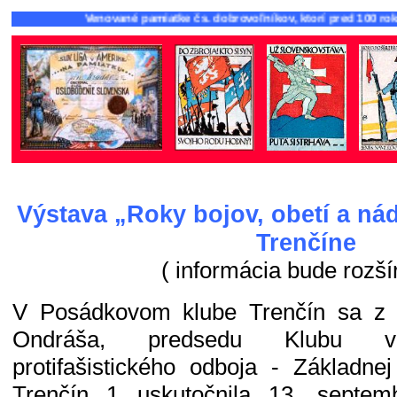
Venované pamiatke čs. dobrovoľníkov, ktorí pred 100 rokmi bojov
Výstava „Roky bojov, obetí a nád
Trenčíne
( informácia bude rozší
V Posádkovom klube Trenčín sa z in
Ondráša, predsedu Klubu voj
protifašistického odboja - Základn
Trenčín 1 uskutočnila 13. septem