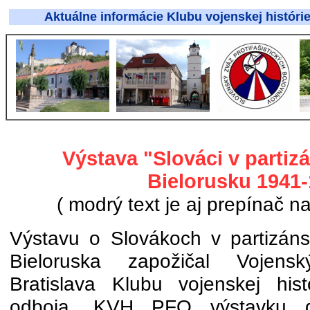
Aktuálne informácie Klubu vojenskej histórie
Výstava "Slováci v partiz
Bielorusku 1941
( modrý text je aj prepínač na
Výstavu o Slovákoch v partizán
Bieloruska zapožičal Vojensk
Bratislava Klubu vojenskej histó
odboja. KVH PFO výstavku d