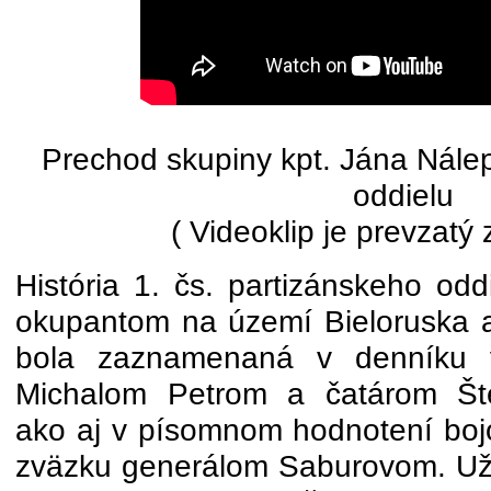
Prechod skupiny kpt. Jána Nále
oddielu
( Videoklip je prevzatý
História 1. čs. partizánskeho odd
okupantom na území Bieloruska aj
bola zaznamenaná v denníku 
Michalom Petrom a čatárom Š
ako aj v písomnom hodnotení bojo
zväzku generálom Saburovom. Už 