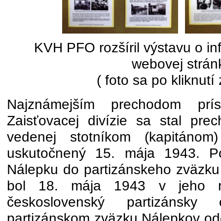
KVH PFO rozšíril výstavu o in
webovej strán
( foto sa po kliknutí
Najznámejším prechodom prísl
Zaisťovacej divízie sa stal pre
vedenej stotníkom (kapitáno
uskutočnený 15. mája 1943. Po
Nálepku do partizánskeho zväzku
bol 18. mája 1943 v jeho rá
československý partizánsky
partizánskom zväzku Nálepkov odd