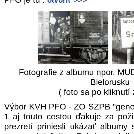
otvoriť >>>
Fotografie z albumu npor. MUD
Bielorusku
( foto sa po kliknutí
Výbor KVH PFO - ZO SZPB "gener
1 aj touto cestou ďakuje za poži
prezretí priniesli ukázať albumy 