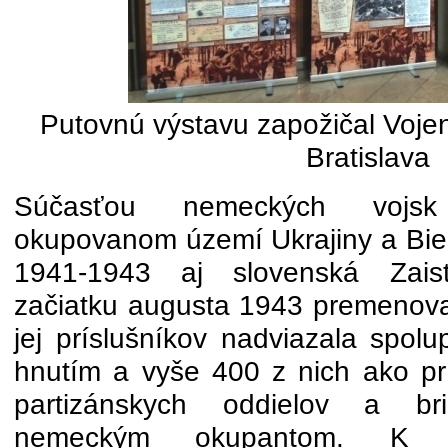
Putovnú výstavu zapožičal Vojen
Bratislava
Súčasťou nemeckých vojs
okupovanom území Ukrajiny a Biel
1941-1943 aj slovenská Zaisť
začiatku augusta 1943 premenova
jej príslušníkov nadviazala spol
hnutím a vyše 400 z nich ako prí
partizánskych oddielov a bri
nemeckým okupantom. K 