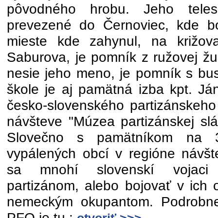
pôvodného hrobu. Jeho teles
prevezené do Černoviec, kde b
mieste kde zahynul, na križov
Saburova, je pomník z ružovej žul
nesie jeho meno, je pomník s bu
škole je aj pamätná izba kpt. Já
česko-slovenského partizánskeho
návšteve "Múzea partizánskej slá
Slovečno s pamätníkom na 
vypálených obcí v regióne návšt
sa mnohí slovenskí vojaci
partizánom, alebo bojovať v ich 
nemeckým okupantom. Podrobnej
PFO je tu :