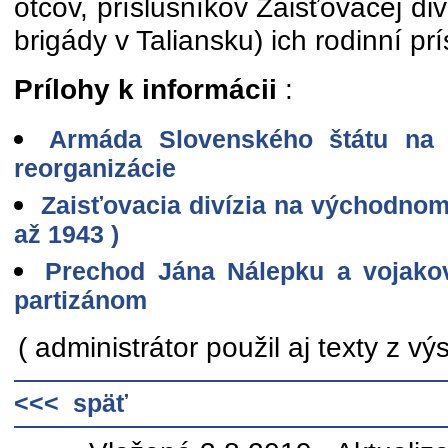
otcov, príslušníkov Zaisťovacej div
brigády v Taliansku) ich rodinní prí
Prílohy k informácii
:
Armáda Slovenského štátu na
reorganizácie
Zaisťovacia divízia na východnom
až 1943 )
Prechod Jána Nálepku a vojako
partizánom
( administrátor použil aj texty z v
<<< späť