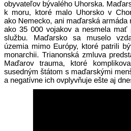
obyvateľov bývalého Uhorska. Maďarsko
k moru, ktoré malo Uhorsko v Cho
ako Nemecko, ani maďarská armáda 
ako 35 000 vojakov a nesmela mať 
službu. Maďarsko sa muselo vzd
územia mimo Európy, ktoré patrili bý
monarchii. Trianonská zmluva preds
Maďarov trauma, ktoré komplikova
susedným štátom s maďarskými menši
a negatívne ich ovplyvňuje ešte aj dnes