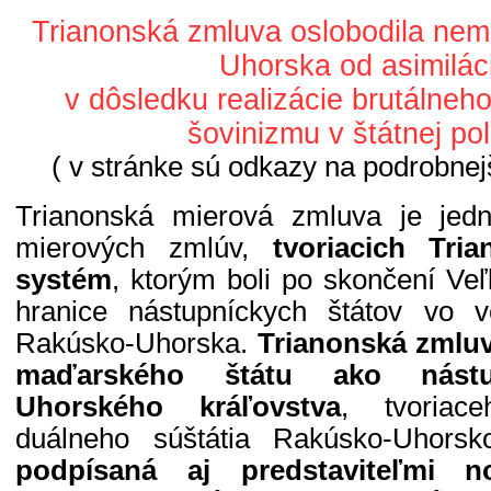
Trianonská zmluva oslobodila ne
Uhorska od asimilác
v dôsledku realizácie brutálne
šovinizmu v štátnej pol
( v stránke sú odkazy na podrobnejš
Trianonská mierová zmluva je jed
mierových zmlúv,
tvoriacich Tri
systém
, ktorým boli po skončení Veľ
hranice nástupníckych štátov vo 
Rakúsko-Uhorska.
Trianonská zmluva
maďarského štátu ako nástu
Uhorského kráľovstva
, tvoriac
duálneho súštátia Rakúsko-Uhors
podpísaná aj predstaviteľmi n