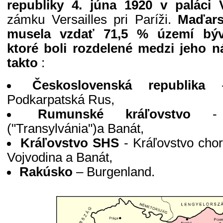
republiky 4. júna 1920 v paláci 
zámku Versailles pri Paríži.
Maďars
musela vzdať 71,5 % území býv
ktoré boli rozdelené medzi jeho n
takto
:
Československá republika
-
Podkarpatská Rus,
Rumunské kráľovstvo
- S
("Transylvánia")a Banát,
Kráľovstvo SHS
- Kráľovstvo chor
Vojvodina a Banát,
Rakúsko
– Burgenland.