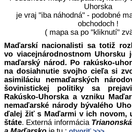
Uhorska
je vraj "iba náhodná" - podobné m
obchodoch !
( mapa sa po "kliknutí" zv
Maďarskí nacionalisti sa totiž ro
vo viacejnárodnostnom Uhorsku j
maďarský národ. Po rakúsko-uho
na dosiahnutie svojho cieľa si zvo
asimiláciu nemaďarských národo
šovinistickej politiky sa preja
Rakúsko-Uhorska a vzniku Maďars
nemaďarské národy bývalého Uhor
ďalej žiť s Maďarmi v ich novom,
štáte
. Externá informácia
Trianonská
a Maďarsko
je tu :
otvoriť >>>