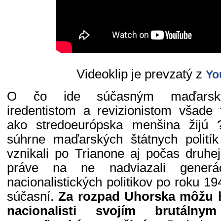
Videoklip je prevzatý z
Yo
O čo ide súčasným maďarský
iredentistom a revizionistom všade
ako stredoeurópska menšina žijú
súhrne maďarských štátnych politík
vznikali po Trianone aj počas druhej
práve na ne nadviazali generá
nacionalistických politikov po roku 194
súčasní.
Za rozpad Uhorska môžu 
nacionalisti svojím brutáln