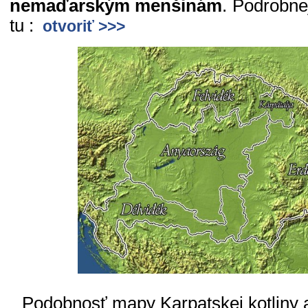
nemaďarským menšinám
. Podrobne
tu :
otvoriť >>>
Podobnosť mapy Karpatskej kotliny