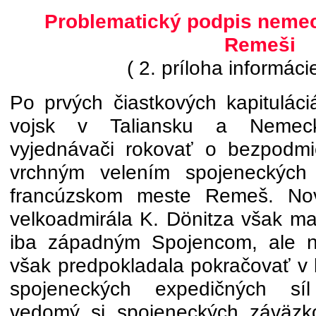
Problematický podpis nemeck
Remeši
( 2. príloha informáci
Po prvých čiastkových kapitulác
vojsk v Taliansku a Nemec
vyjednávači rokovať o bezpodmie
vrchným velením spojeneckých 
francúzskom meste Remeš. No
velkoadmirála K. Dönitza však ma
iba západným Spojencom, ale n
však predpokladala pokračovať v b
spojeneckých expedičných sí
vedomý si spojeneckých záväzk