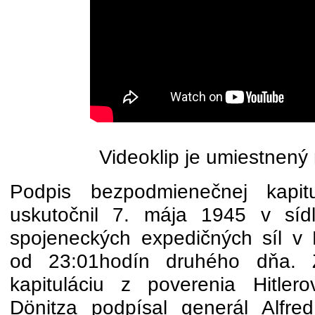
Videoklip je umiestnený
Podpis bezpodmienečnej kapi
uskutočnil 7. mája 1945 v síd
spojeneckých expedičných síl v
od 23:01hodín druhého dňa. 
kapituláciu z poverenia Hitler
Dönitza podpísal generál Alfre