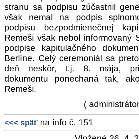
stranu sa podpisu zúčastnil gene
však nemal na podpis splnomo
podpisu bezpodmienečnej kap
Remeši však nebol informovaný St
podpise kapitulačného dokumen
Berlíne. Celý ceremoniál sa pret
deň neskôr, t.j. 8. mája, pr
dokumentu ponechaná tak, ak
Remeši.
( administrátor
na info č. 151
<<< späť
Vložené 26. 4. 