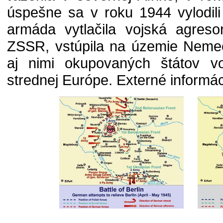
úspešne sa v roku 1944 vylodil
armáda vytlačila vojská agres
ZSSR, vstúpila na územie Nemeck
aj nimi okupovaných štátov vo
strednej Európe. Externé informác