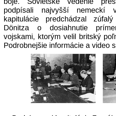
boje. Sovietske vedenie pre
podpísali najvyšší nemeckí ve
kapitulácie predchádzal zúfal
Dönitza o dosiahnutie príme
vojskami, ktorým velil britský p
Podrobnejšie informácie a video 