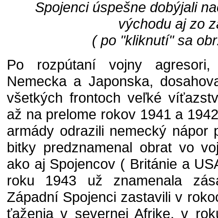
Spojenci úspešne dobýjali n
východu aj zo 
( po "kliknutí" sa obr
Po rozpútaní vojny agresori,
Nemecka a Japonska, dosahoval
všetkých frontoch veľké víťazst
až na prelome rokov 1941 a 1942
armády odrazili nemecký nápor 
bitky predznamenal obrat vo v
ako aj Spojencov ( Británie a USA
roku 1943 už znamenala zása
Západní Spojenci zastavili v ro
ťaženia v severnej Afrike, v rok