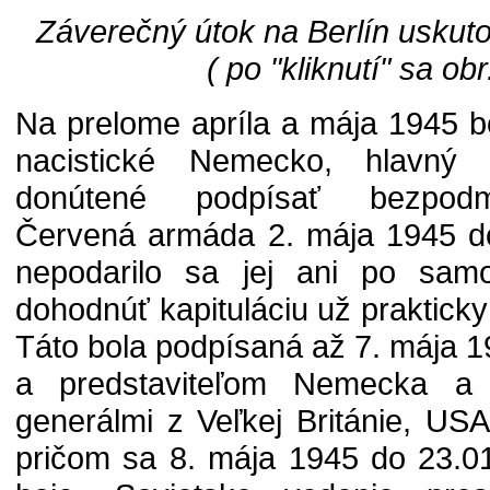
Záverečný útok na Berlín uskut
( po "kliknutí" sa obr
Na prelome apríla a mája 1945 b
nacistické Nemecko, hlavný 
donútené podpísať bezpodmi
Červená armáda 2. mája 1945 do
nepodarilo sa jej ani po samo
dohodnúť kapituláciu už praktic
Táto bola podpísaná až 7. mája 
a predstaviteľom Nemecka a 
generálmi z Veľkej Británie, U
pričom sa 8. mája 1945 do 23.01