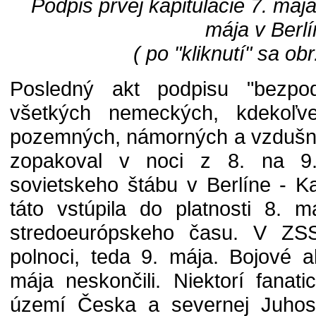
Podpis prvej kapitulácie 7. máj
mája v Berl
( po "kliknutí" sa obr
Posledný akt podpisu "bezpodm
všetkých nemeckých, kdekoľv
pozemných, námorných a vzdušný
zopakoval v noci z 8. na 9
sovietskeho štábu v Berlíne - K
táto vstúpila do platnosti 8. 
stredoeurópskeho času. V ZS
polnoci, teda 9. mája. Bojové 
mája neskončili. Niektorí fanatic
území Česka a severnej Juhosl