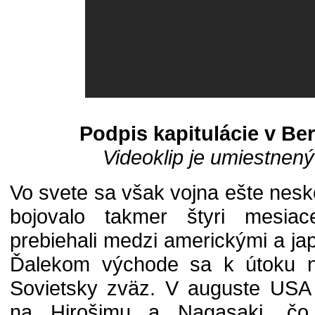
Podpis kapitulácie v Ber
Videoklip je umiestnený
Vo svete sa však vojna ešte nes
bojovalo takmer štyri mesia
prebiehali medzi americkými a j
Ďalekom východe sa k útoku na
Sovietsky zväz. V auguste USA
na Hirošimu a Nagasaki, čo u