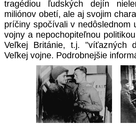
tragédiou ľudských dejín nie
miliónov obetí, ale aj svojim char
príčiny spočívali v nedôslednom 
vojny a nepochopiteľnou politik
Veľkej Británie, t.j. "víťaznýc
Veľkej vojne. Podrobnejšie inform