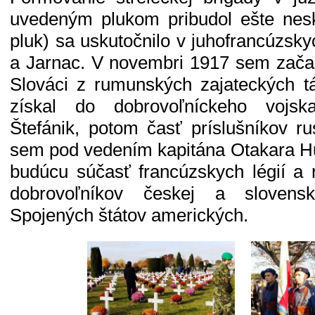
uvedeným plukom pribudol ešte nesk
pluk) sa uskutočnilo v juhofrancúzs
a Jarnac. V novembri 1917 sem začal
Slováci z rumunských zajateckých t
získal do dobrovoľníckeho vojsk
Štefánik, potom časť príslušníkov ru
sem pod vedením kapitána Otakara H
budúcu súčasť francúzskych légií a
dobrovoľníkov českej a slovens
Spojených štátov amerických.