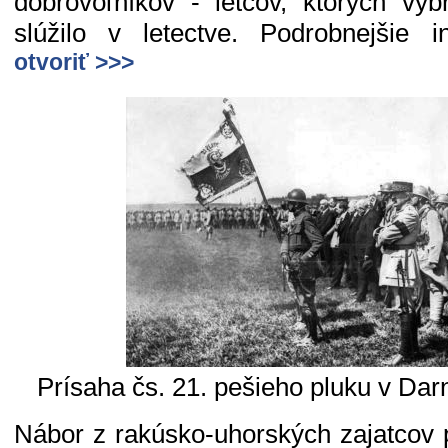
dobrovoľníkov - letcov, ktorých vyb
slúžilo v letectve. Podrobnejšie 
otvoriť >>>
Prísaha čs. 21. pešieho pluku v Da
Nábor z rakúsko-uhorských zajatcov 