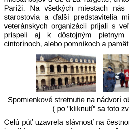
Paríži. Na všetkých miestach nás 
starostovia a ďalší predstavitelia m
veteránskych organizácií prijali s v
prispeli aj k dôstojným pietny
cintorínoch, alebo pomníkoch a pamät
Spomienkové stretnutie na nádvorí ob
( po "kliknutí" sa foto zv
Celú púť uzavrela slávnosť na čestno