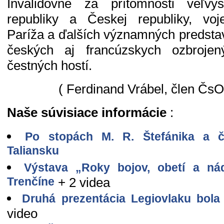
Invalidovne za prítomnosti veľvy
republiky a Českej republiky, vo
Paríža a ďalších významných predstav
českých aj francúzskych ozbrojen
čestných hostí.
( Ferdinand Vrábel, člen Čs
Naše súvisiace informácie
:
Po stopách M. R. Štefánika a č
Taliansku
Výstava „Roky bojov, obetí a ná
Trenčíne
+ 2 videa
Druhá prezentácia Legiovlaku bol
video