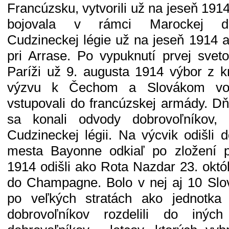
Francúzsku, vytvorili už na jeseň 191
bojovala v rámci Marockej div
Cudzineckej légie už na jeseň 1914 
pri Arrase. Po vypuknutí prvej sveto
Paríži už 9. augusta 1914 výbor z kr
výzvu k Čechom a Slovákom vo 
vstupovali do francúzskej armády. D
sa konali odvody dobrovoľníkov, 
Cudzineckej légii. Na výcvik odišli 
mesta Bayonne odkiaľ po zložení p
1914 odišli ako Rota Nazdar 23. októ
do Champagne. Bolo v nej aj 10 Slo
po veľkých stratách ako jednotka 
dobrovoľníkov rozdelili do iných