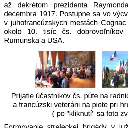
až dekrétom prezidenta Raymond
decembra 1917. Postupne sa vo výcv
v juhofrancúzskych mestách Cognac 
okolo 10. tisíc čs. dobrovoľníko
Rumunska a USA.
Prijatie účastníkov čs. púte na radn
a francúzski veteráni na piete pri h
( po "kliknutí" sa foto zv
Formovanie streleckej brigády v j