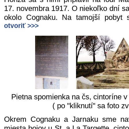
17. novembra 1917. O niekoľko dní sa 
okolo Cognaku. Na tamojší pobyt s
otvoriť >>>
Pietna spomienka na čs, cintoríne v
( po "kliknutí" sa foto zv
Okrem Cognaku a Jarnaku sme navš
miesta bojov u St. a La Targette, cint