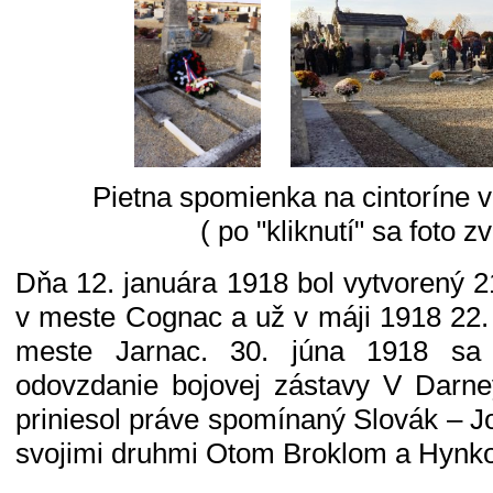
Pietna spomienka na cintoríne 
( po "kliknutí" sa foto zv
Dňa 12. januára 1918 bol vytvorený 21
v meste Cognac a už v máji 1918 22. 
meste Jarnac. 30. júna 1918 sa
odovzdanie bojovej zástavy V Darne
priniesol práve spomínaný Slovák – J
svojimi druhmi Otom Broklom a Hynk