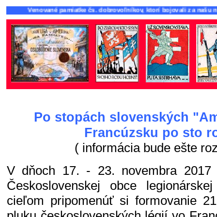
Venované pamiatke čs. dobrovoľníkov, ktorí bojovali za našu ná
Po stopách slovenských "Am
Francúzsku po sto r
( informácia bude ešte roz
V dňoch 17. - 23. novembra 2017 
Československej obce legionárske
cieľom pripomenúť si formovanie 21
pluku československých légií vo Fra