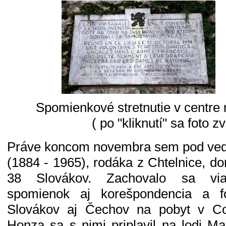
Spomienkové stretnutie v centr
( po "kliknutí" sa foto zv
Práve koncom novembra sem pod ve
(1884 - 1965), rodáka z Chtelnice, d
38 Slovákov. Zachovalo sa viac
spomienok aj korešpondencia a fo
Slovákov aj Čechov na pobyt v Co
Honza sa s nimi priplavil na lodi M