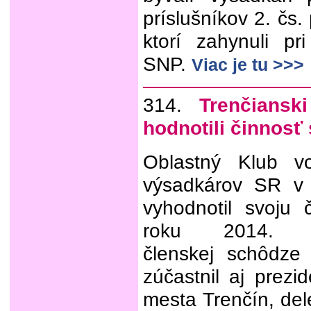
príslušníkov 2. čs.
ktorí zahynuli p
SNP.
Viac je tu >>>
314.
Trenčiansk
hodnotili činnosť
Oblastný Klub vo
výsadkárov SR v 
vyhodnotil svoju 
roku 2014. V
členskej schôdze
zúčastnil aj prez
mesta Trenčín, del