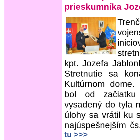
prieskumníka Joz
Trenč
voje
inic
stret
kpt. Jozefa Jablon
Stretnutie sa ko
Kultúrnom dome. 
bol od začiatku
vysadený do tyla n
úlohy sa vrátil ku 
najúspešnejším čs
tu >>>