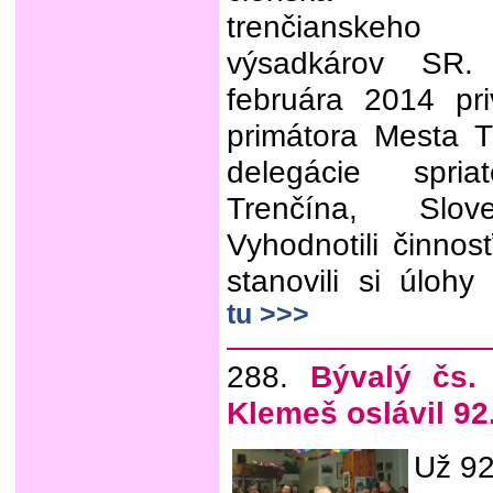
trenčianskeho
výsadkárov SR.
februára 2014 pri
primátora Mesta 
delegácie spri
Trenčína, Slo
Vyhodnotili činno
stanovili si úloh
tu >>>
288.
Bývalý čs. 
Klemeš oslávil 92
Už 92