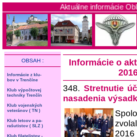
Aktuálne informácie Oblastného Kl
OBSAH :
Informácie o akt
2016
Informácie z klu-
bov v Trenčíne
348.
Stretnutie ú
Klub výpočtovej
techniky Trenčín
nasadenia výsad
Klub vojenských
veteránov ( TN )
Spol
Klub letcov a pa-
zvol
rašutistov ( SLZ )
201
Klub filatelistov -