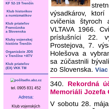
KF 52-19 Trenčín
str
Klub historikov
výsadkárov, ktorí
a numizmatikov
cvičenia štyroc
Klub priateľov
VLTAVA 1966. Cvič
Francúzska
a Slovenska
príslušníci 22. 
Kluby vojenskej
Prostejova, 7. v
histórie Trenčín
Holešova a vybraní
Organizácie JDS
v Trenčíne +ATV
sa zúčastnili býva
Klub priateľov
zo Slovenska.
(EX) VKK TM
Viac
340.
Rekordná úč
tel. 0905 831 452
Memoriáli Jozefa
Adresa:
V sobotu 28. máj
Klub vojenských