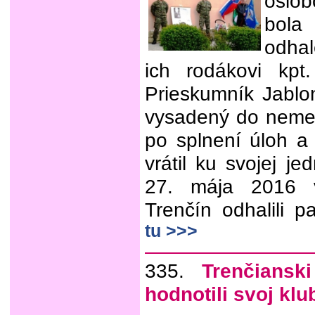
oslob
bola
odha
ich rodákovi kpt.
Prieskumník Jablon
vysadený do nemeck
po splnení úloh a 
vrátil ku svojej j
27. mája 2016 
Trenčín odhalili 
tu >>>
335.
Trenčiansk
hodnotili svoj klu