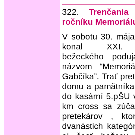
322.
Trenčania
ročníku Memoriál
V sobotu 30. máj
konal XXI. 
bežeckého poduj
názvom “Memoriá
Gabčíka”. Trať pre
domu a pamätníka 
do kasární 5.pŠU v
km cross sa zúča
pretekárov , kto
dvanástich kategór