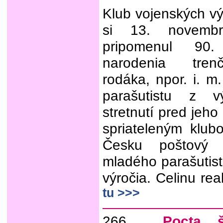
Klub vojenských v
si 13. novemb
pripomenul 90.
narodenia trenč
rodáka, npor. i. m
parašutistu z 
stretnutí pred jeh
spriateleným klu
Česku poštový l
mladého parašutis
výročia. Celinu real
tu >>>
266.
Pocta š