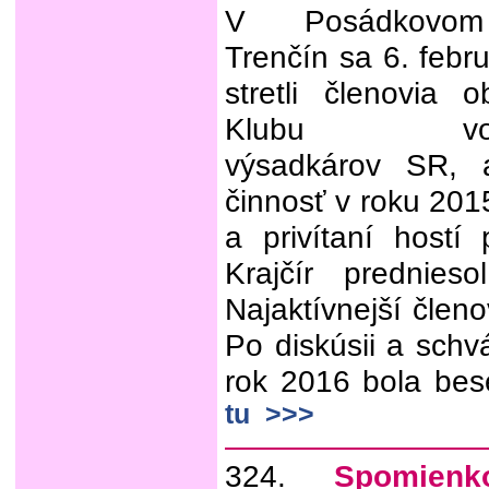
V Posádkovom
Trenčín sa 6. febr
stretli členovia o
Klubu voje
výsadkárov SR, a
činnosť v roku 201
a privítaní hostí
Krajčír prednies
Najaktívnejší členo
Po diskúsii a schv
rok 2016 bola be
tu >>>
324.
Spomienk