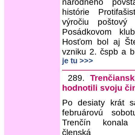
národného povsta
histórie Protifaš
výročiu poštový 
Posádkovom klube
Hosťom bol aj Šte
vzniku 2. čspb a 
je tu >>>
289.
Trenčiansk
hodnotili svoju č
Po desiaty krát 
februárovú sob
Trenčín konala
členská sc