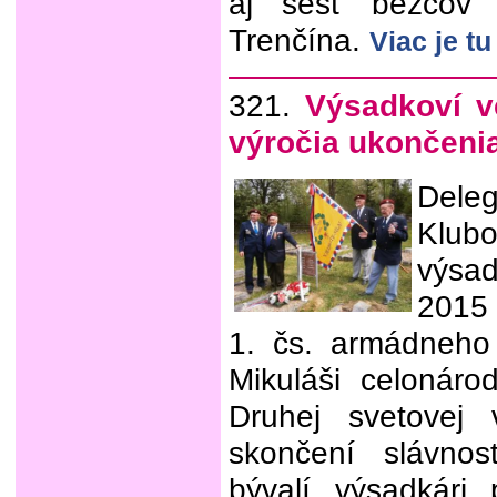
aj šesť bežcov
Trenčína.
Viac je t
321.
Výsadkoví v
výročia ukončenia
Dele
Klu
výsa
2015 
1. čs. armádneho
Mikuláši celonáro
Druhej svetovej
skončení slávnos
bývalí výsadkári 