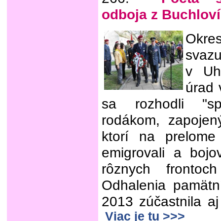
odboja z Buchlov
Okre
svazu
v Uh
úrad 
sa rozhodli "spl
rodákom, zapojen
ktorí na prelom
emigrovali a bojo
rôznych frontoch
Odhalenia pamätn
2013 zúčastnila aj
Viac je tu >>>