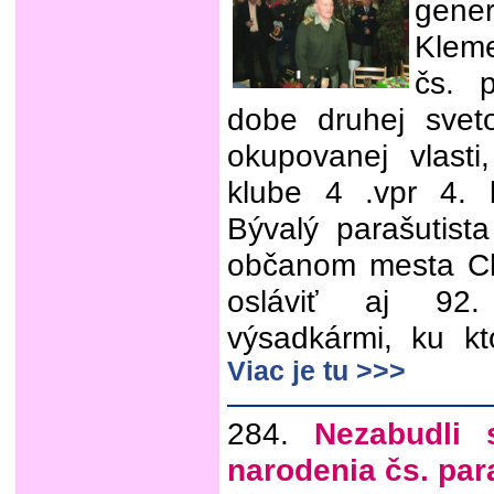
gener
Kleme
čs. 
dobe druhej svet
okupovanej vlast
klube 4 .vpr 4.
Bývalý parašutist
občanom mesta Ch
osláviť aj 92.
výsadkármi, ku k
Viac je tu >>>
284.
Nezabudli 
narodenia čs. par