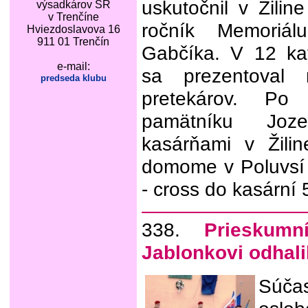
uskutočnil v Žilin
výsadkárov SR
v Trenčíne
ročník Memoriál
Hviezdoslavova 16
911 01 Trenčín
Gabčíka. V 12 ka
e-mail:
sa prezentoval 
predseda klubu
pretekárov. Po
pamätníku Joz
kasárňami v Žili
domome v Poluvsí 
- cross do kasární
338.
Prieskumn
Jablonkovi odhali
Súčas