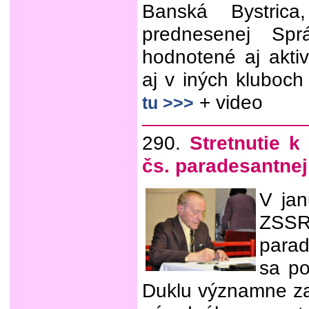
Banská Bystrica
prednesenej Spr
hodnotené aj aktiv
aj v iných kluboc
+ video
tu >>>
290.
Stretnutie k
čs. paradesantnej
V jan
ZSSR
parad
sa po
Duklu významne za