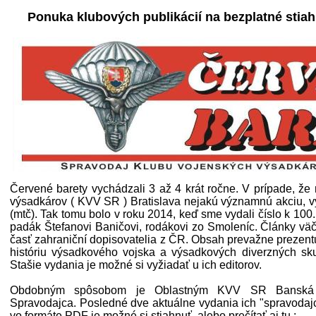
Ponuka klubových publikácií na bezplatné stiah
Červené barety vychádzali 3 až 4 krát ročne. V prípade, že
výsadkárov ( KVV SR ) Bratislava nejakú významnú akciu, v
(mtč). Tak tomu bolo v roku 2014, keď sme vydali číslo k 100
padák Štefanovi Baničovi, rodákovi zo Smoleníc. Články vä
časť zahraniční dopisovatelia z ČR. Obsah prevažne prezentuj
históriu výsadkového vojska a výsadkových diverzných sku
Stašie vydania je možné si vyžiadať u ich editorov.
Obdobným spôsobom je Oblastným KVV SR Banská B
Spravodajca. Posledné dve aktuálne vydania ich "spravoda
vo formáte PDF je možné si stiahnuť, alebo prečítať aj tu :