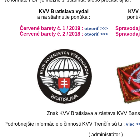
KVV Bratislava vydal
KVV 
a na stiahnutie ponúka :
ponúk
Červené barety č. 1 / 2019 :
Spravodajc
otvoriť >>>
Červené barety č. 2 / 2018 :
Spravodajc
otvoriť >>>
Znak KVV Bratislava a zástava KVV Bans
Podrobnejšie informácie o činnosti KVV Trenčín sú tu :
viac >
( administrátor )