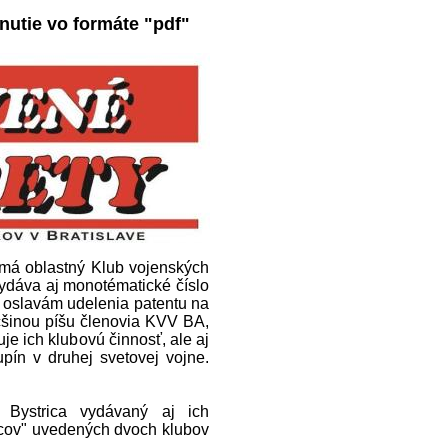
nutie vo formáte "pdf"
 má oblastný Klub vojenských
ydáva aj monotématické číslo
. oslavám udelenia patentu na
čšinou píšu členovia KVV BA,
e ich klubovú činnosť, ale aj
pín v druhej svetovej vojne.
ystrica vydávaný aj ich
jcov" uvedených dvoch klubov