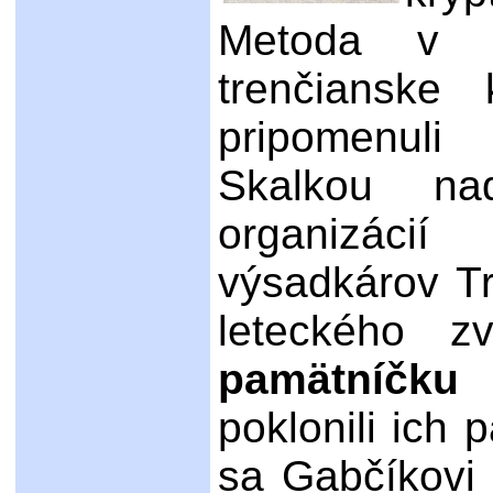
Metoda v P
trenčianske 
pripomenul
Skalkou na
organizáci
výsadkárov T
leteckého 
pamätníčk
poklonili ich
sa Gabčíkovi 