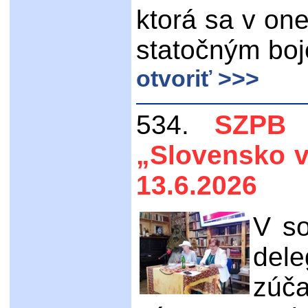
ktorá sa v on
statočným bojo
otvoriť >>>
534.
SZPB 
„Slovensko v
13.6.2026
V so
del
zúč