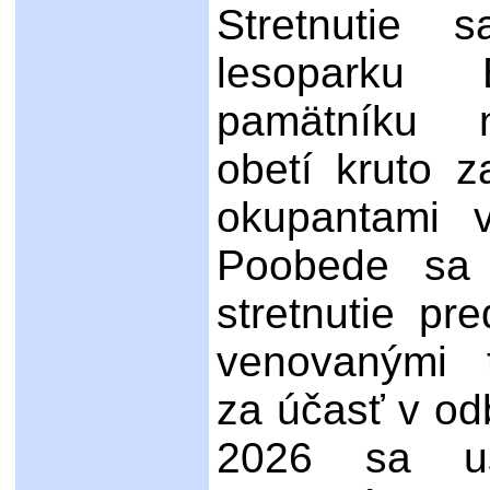
Stretnutie 
lesoparku 
pamätníku n
obetí kruto 
okupantami 
Poobede sa 
stretnutie pr
venovanými 
za účasť v odb
2026 sa us