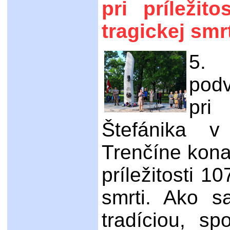
pri príležit
tragickej smr
5.
pod
pri
Štefánika 
Trenčíne kona
príležitosti 10
smrti. Ako s
tradíciou, sp