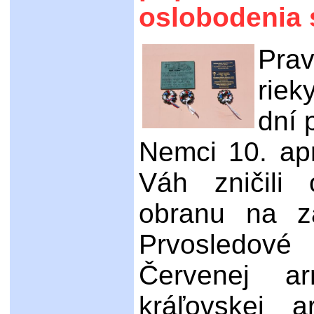
oslobodenia 
Pra
riek
dní 
Nemci 10. apr
Váh zničili
obranu na z
Prvosledové
Červenej a
kráľovskej 