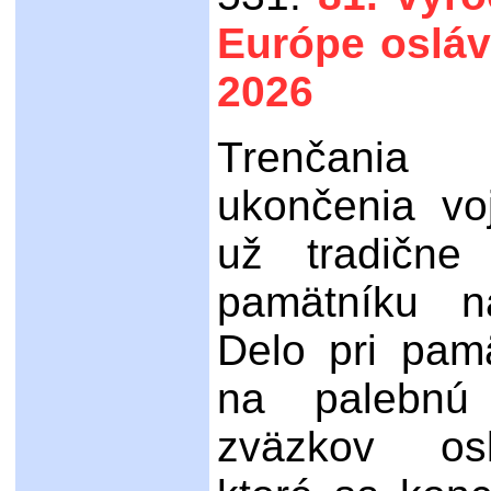
Európe oslávi
2026
Trenčani
ukončenia vo
už tradične 
pamätníku na
Delo pri pam
na palebnú
zväzkov osl