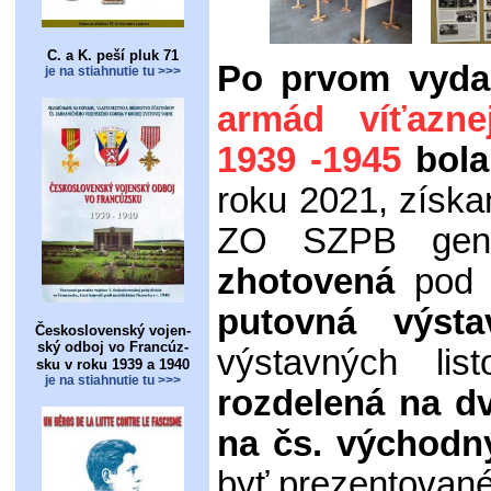
C. a K. peší pluk 71
Po prvom vyda
je na stiahnutie tu >>>
armád víťaznej
1939 -1945
bola
roku 2021, získa
ZO SZPB gener
zhotovená
pod 
putovná výsta
Československý vojen-
ský odboj vo Francúz-
výstavných l
sku v roku 1939 a 1940
je na stiahnutie tu >>>
rozdelená na dv
na čs. východn
byť prezentované