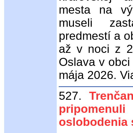
mesta na v
museli zast
predmestí a o
až v noci z 
Oslava v obci
mája 2026. Via
527.
Trenčan
pripomen
oslobodenia 