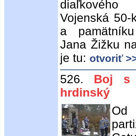
diaľkového 
Vojenská 50-
a pamätníku 
Jana Žižku n
je tu:
otvoriť >
526.
Boj s
hrdinský
Od
par