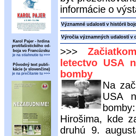
informácie o výst
Významné udalosti v histórii bo
Výročia významných udalostí v d
Karol Pajer - hrdina
protifašistického od-
>>>
Začiatko
boja vo Francúzsku
je na stiahnutie tu >>>
letectvo USA 
Pôvodný text publi-
kácie (v slovenčine)
bomby
je na prečítanie tu >>>
Na zači
USA n
bomby:
Hirošima, kde za
druhú 9. augus