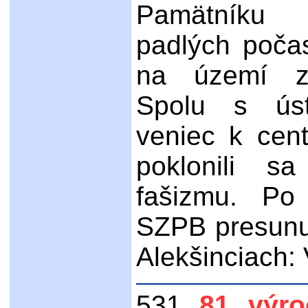
Pamätníku 
padlých počas
na území z
Spolu s úst
veniec k cen
poklonili s
fašizmu. Po
SZPB presunu
Alekšinciach: 
531.
81. výr