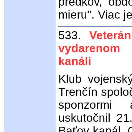
predkov, obdo
mieru". Viac je
533.
Veterá
vydarenom 
kanáli
Klub vojensk
Trenčín spolo
sponzormi 
uskutočnil 2
Baťov kanál. 