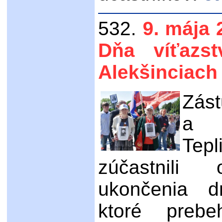
532.
9. mája 
Dňa víťazs
Alekšinciach
Zás
a 
Tep
zúčastnili
ukončenia dr
ktoré preb