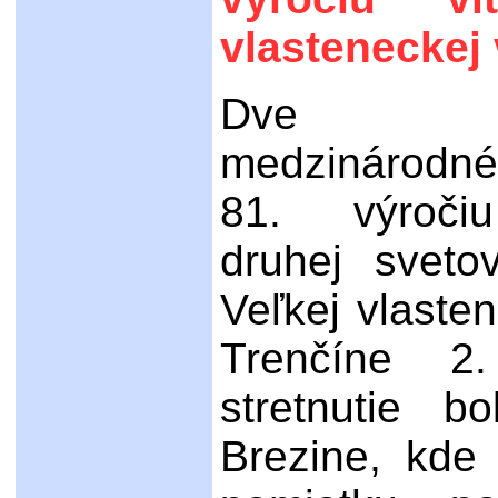
vlasteneckej
Dve slá
medzinárodné
81. výroči
druhej sveto
Veľkej vlaste
Trenčíne 2
stretnutie b
Brezine, kde 