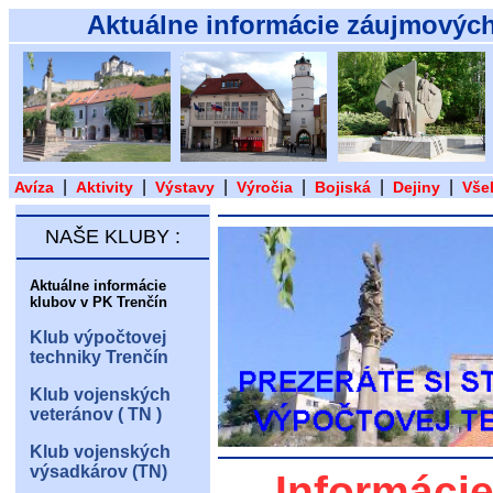
Aktuálne informácie záujmových
|
|
|
|
|
|
Avíza
Aktivity
Výstavy
Výročia
Bojiská
Dejiny
Vše
NAŠE KLUBY :
Aktuálne informácie
klubov v PK Trenčín
Klub výpočtovej
techniky Trenčín
Klub vojenských
veteránov ( TN )
Klub vojenských
výsadkárov (TN)
Informácie