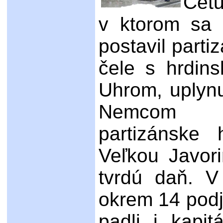
Cetu
v ktorom sa p
postavil part
čele s hrdin
Uhrom, uplynu
Nemcom ne
partizánske
Veľkou Javori
tvrdú daň. V
okrem 14 podj
padli i kapi