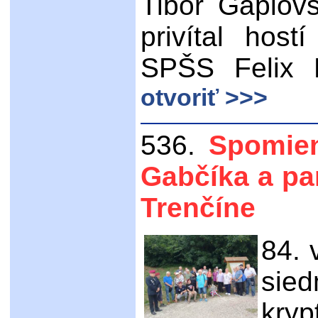
Tibor Gaplovs
privítal host
SPŠS Felix 
otvoriť >>>
536.
Spomien
Gabčíka a par
Trenčíne
84. 
sied
kryp