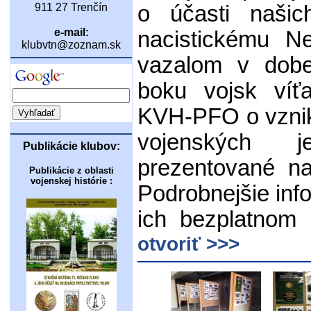
911 27 Trenčín
o účasti našic
e-mail:
nacistickému N
klubvtn@zoznam.sk
vazalom v dobe
boku vojsk víť
KVH-PFO o vznik
vojenských j
Publikácie klubov:
prezentované na
Publikácie z oblasti
vojenskej histórie :
Podrobnejšie inf
ich bezplatnom
otvoriť >>>