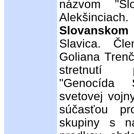
názvom "Sl
Alekšinci
Slovanskom 
Slavica. Č
Goliana Tren
stretnutí 
"Genocída 
svetovej vojn
súčasťou pr
skupiny s n