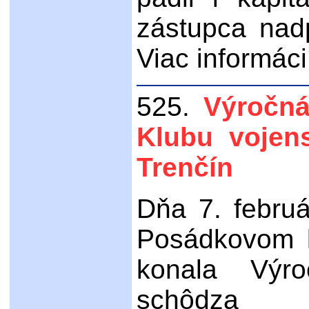
zástupca nad
Viac informácií
525.
Výročn
Klubu vojen
Trenčín
Dňa 7. febru
Posádkovom k
konala Výro
schôdza O