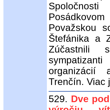
Spoločnosti
Posádkovo
Považskou s
Štefánika a 
Zúčastnili
sympatizant
organizácií
Trenčín. Viac j
529.
Dve podu
výročiu ví