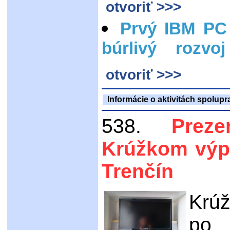
otvoriť >>>
Prvý IBM PC
búrlivý rozvo
otvoriť >>>
Informácie o aktivitách spolupr
538.
Prez
Krúžkom výp
Trenčín
Krúž
po 