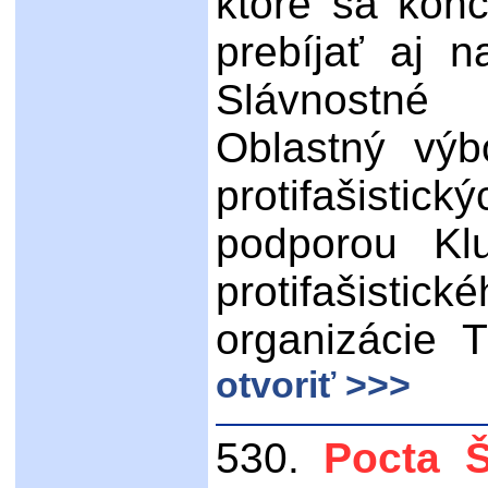
ktoré sa kon
prebíjať aj 
Slávnostné 
Oblastný výb
protifašistick
podporou Klu
protifašisti
organizácie T
otvoriť >>>
530.
Pocta Š