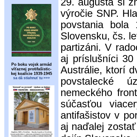
29. augusta si 
výročie SNP. Hla
povstania bola
Slovensku, čs. le
partizáni. V rado
aj príslušníci 3
Po boku vojsk armád
Austrálie, ktorí 
víťaznej protifašistic-
kej koalície 1939-1945
sa dá stiahnuť tu >>>
povstalecké ú
nemeckého front
súčasťou viace
antifašistov v p
aj naďalej zosta