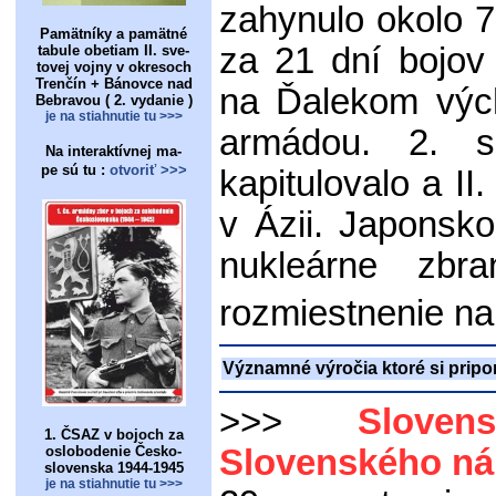
zahynulo okolo 7
Pamätníky a pamätné
za 21 dní bojov 
tabule obetiam II. sve-
tovej vojny v okresoch
Trenčín + Bánovce nad
na Ďalekom výc
Bebravou ( 2. vydanie )
je na stiahnutie tu >>>
armádou. 2. s
Na interaktívnej ma-
pe sú tu :
otvoriť >>>
kapitulovalo a II
v Ázii. Japonsko
nukleárne zbr
rozmiestnenie na
Významné výročia ktoré si prip
>>>
Sloven
1. ČSAZ v bojoch za
oslobodenie Česko-
Slovenského ná
slovenska 1944-1945
je na stiahnutie tu >>>