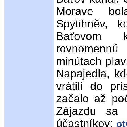
Morave bol
Spytihněv, 
Baťovom k
rovnomennú
minútach plav
Napajedla, kd
vrátili do pr
začalo až po
Zájazdu sa 
účastníkov:
ot