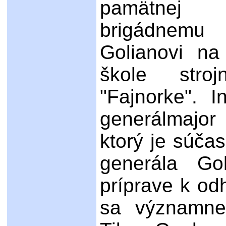
pamätne
brigádnemu
Golianovi na
škole stroj
"Fajnorke". I
generálmajor 
ktorý je súč
generála Go
príprave k od
sa významne 