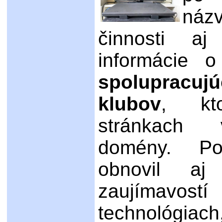
názv
činnosti aj
informácie o
spolupracu
klubov
, kt
stránkach v
domény. P
obnovil aj
zaujímavos
technológiac