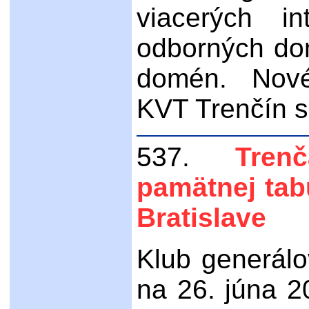
viacerých in
odborných do
domén. Nové
KVT Trenčín s
537.
Tren
pamätnej tab
Bratislave
Klub generálo
na 26. júna 2