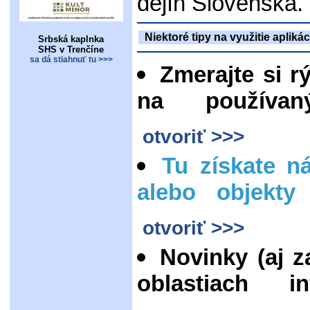
dejín Slovenska.
Niektoré tipy na využitie apliká
Srbská kaplnka
SHS v Trenčíne
sa dá stiahnuť tu >>>
Zmerajte si r
na používan
otvoriť >>>
Tu získate n
alebo objekty
otvoriť >>>
Novinky (aj z
oblastiach i