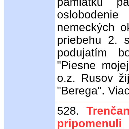
pamiatku p
osloboden
nemeckých ok
priebehu 2. 
podujatím bo
"Piesne mojej 
o.z. Rusov ži
"Berega". Viac
528.
Trenčan
pripomen