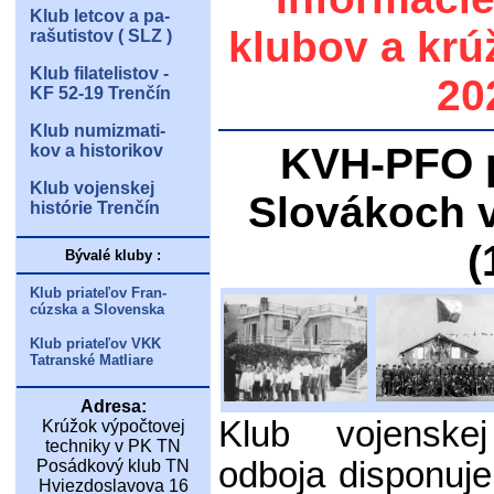
Klub letcov a pa-
klubov a krú
rašutistov ( SLZ )
Klub filatelistov -
20
KF 52-19 Trenčín
Klub numizmati-
KVH-PFO p
kov a historikov
Klub vojenskej
Slovákoch 
histórie Trenčín
(
Bývalé kluby :
Klub priateľov Fran-
cúzska a Slovenska
Klub priateľov VKK
Tatranské Matliare
Adresa:
Klub vojenskej 
Krúžok výpočtovej
techniky v PK TN
odboja disponuje
Posádkový klub TN
Hviezdoslavova 16